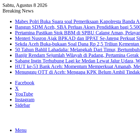
Sabtu, Agustus 8 2026
Breaking News
Mabes Polri Buka Suara soal Pemeriksaan Kapolresta Banda 
Bangun SDM Aceh, SBA Perluas Akses Pendidikan bagi 5.500
Pertamina Pastikan Stok BBM di SPBU Calang Aman, Pelaya
Menteri Nusron Ajak BPKAD dan IPPAT Se-Jateng Perkuat Si
Sekda Aceh Buka-bukaan Soal Dana Rp 2,5 Triliun Kementan
50 Tahun Bahlil Lahadalia: Melangkah Dari Timur, Bertumbuh
Banjir Rendam Sejumlah Wilayah di Padang, Pertamina Gerak
Sabang Ingin Terhubung Lagi ke Medan Lewat Jalur Udara, 
HUT ke-53 Bank Aceh: Momentum Memperkuat Amanah, Me
Menunggu OTT di Aceh: Mengapa KPK Belum Ambil Tindak
Facebook
X
YouTube
Instagram
Sidebar
Menu