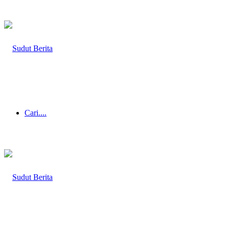
Cari....