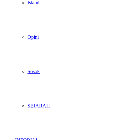
Islami
Opini
Sosok
SEJARAH