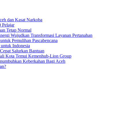
Aceh dan Kasat Narkoba
 Pelajar
nan Tetap Normal
nergi Wujudkan Transformasi Layanan Pertanahan
 untuk Pemulihan Pascabencana
 untuk Indonesia
 Cepat Salurkan Bantuan
Wali Kota Temui Kemenhub-Lion Group
numbuhkan Keberkahan Bagi Aceh
an?