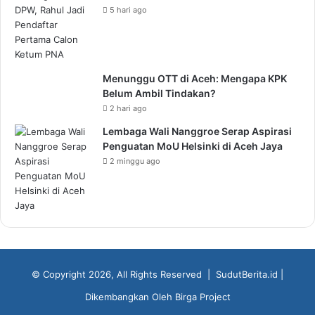
5 hari ago
Menunggu OTT di Aceh: Mengapa KPK
Belum Ambil Tindakan?
2 hari ago
Lembaga Wali Nanggroe Serap Aspirasi
Penguatan MoU Helsinki di Aceh Jaya
2 minggu ago
© Copyright 2026, All Rights Reserved |
SudutBerita.id
|
Dikembangkan Oleh
Birga Project