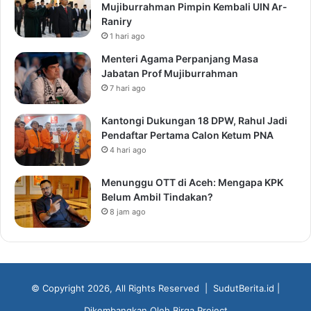
Mujiburrahman Pimpin Kembali UIN Ar-
Raniry
1 hari ago
Menteri Agama Perpanjang Masa
Jabatan Prof Mujiburrahman
7 hari ago
Kantongi Dukungan 18 DPW, Rahul Jadi
Pendaftar Pertama Calon Ketum PNA
4 hari ago
Menunggu OTT di Aceh: Mengapa KPK
Belum Ambil Tindakan?
8 jam ago
© Copyright 2026, All Rights Reserved |
SudutBerita.id
|
Dikembangkan Oleh
Birga Project