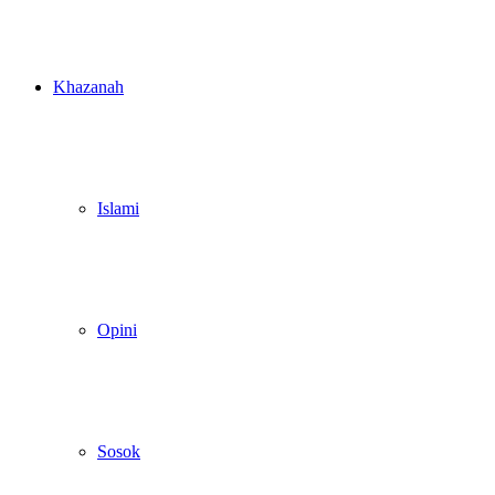
Khazanah
Islami
Opini
Sosok