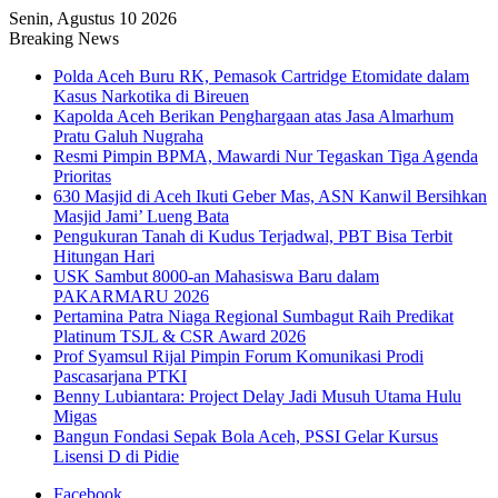
Senin, Agustus 10 2026
Breaking News
Polda Aceh Buru RK, Pemasok Cartridge Etomidate dalam
Kasus Narkotika di Bireuen
Kapolda Aceh Berikan Penghargaan atas Jasa Almarhum
Pratu Galuh Nugraha
Resmi Pimpin BPMA, Mawardi Nur Tegaskan Tiga Agenda
Prioritas
630 Masjid di Aceh Ikuti Geber Mas, ASN Kanwil Bersihkan
Masjid Jami’ Lueng Bata
Pengukuran Tanah di Kudus Terjadwal, PBT Bisa Terbit
Hitungan Hari
USK Sambut 8000-an Mahasiswa Baru dalam
PAKARMARU 2026
Pertamina Patra Niaga Regional Sumbagut Raih Predikat
Platinum TSJL & CSR Award 2026
Prof Syamsul Rijal Pimpin Forum Komunikasi Prodi
Pascasarjana PTKI
Benny Lubiantara: Project Delay Jadi Musuh Utama Hulu
Migas
Bangun Fondasi Sepak Bola Aceh, PSSI Gelar Kursus
Lisensi D di Pidie
Facebook