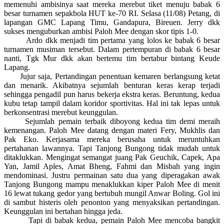
memenuhi ambisinya saat mereka merebut tiket menuju babak 6
besar turnamen sepakbola HUT ke-70 RI. Selasa (11/08) Petang, di
lapangan GMC Lapang Timu, Gandapura, Bireuen. Jerry dkk
sukses menguburkan ambisi Paloh Mee dengan skor tipis 1-0.
Ardo dkk menjadi tim pertama yang lolos ke babak 6 besar
turnamen musiman tersebut. Dalam pertempuran di babak 6 besar
nanti, Tgk Mur dkk akan bertemu tim bertabur bintang Keude
Lapang.
Jujur saja, Pertandingan penentuan kemaren berlangsung ketat
dan menarik. Akibatnya sejumlah benturan keras kerap terjadi
sehingga pengadil pun harus bekerja ekstra keras. Beruntung, kedua
kubu tetap tampil dalam koridor sportivitas. Hal ini tak lepas untuk
berkonsentrasi merebut keunggulan.
Sejumlah pemain terbaik diboyong kedua tim demi meraih
kemenangan. Paloh Mee datang dengan materi Fery, Mukhlis dan
Pak Eko. Kerjasama mereka berusaha untuk meruntuhkan
pertahanan lawannya. Tapi Tanjong Bungong tidak mudah untuk
ditaklukkan. Mengingat semangat juang Pak Geuchik, Capek, Apa
Yan, Jamil Aples, Amat Bheng, Fahmi dan Misbah yang ingin
mendominasi. Justru permainan satu dua yang diperagakan awak
Tanjong Bungong mampu menaklukkan kiper Paloh Mee di menit
16 lewat tukang gedor yang bertubuh mungil Anwar Boling. Gol ini
di sambut histeris oleh penonton yang menyaksikan pertandingan.
Keunggulan ini bertahan hingga jeda.
Tapi di babak kedua, pemain Paloh Mee mencoba bangkit