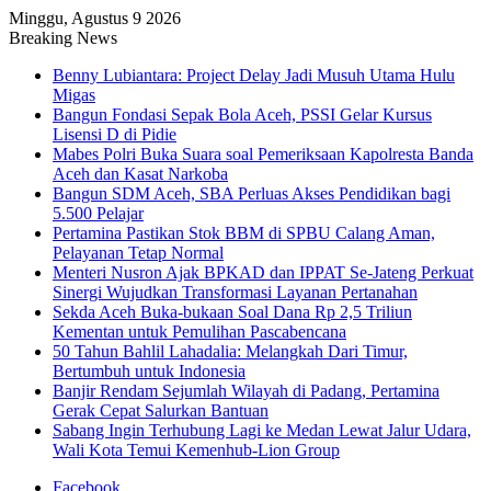
Minggu, Agustus 9 2026
Breaking News
Benny Lubiantara: Project Delay Jadi Musuh Utama Hulu
Migas
Bangun Fondasi Sepak Bola Aceh, PSSI Gelar Kursus
Lisensi D di Pidie
Mabes Polri Buka Suara soal Pemeriksaan Kapolresta Banda
Aceh dan Kasat Narkoba
Bangun SDM Aceh, SBA Perluas Akses Pendidikan bagi
5.500 Pelajar
Pertamina Pastikan Stok BBM di SPBU Calang Aman,
Pelayanan Tetap Normal
Menteri Nusron Ajak BPKAD dan IPPAT Se-Jateng Perkuat
Sinergi Wujudkan Transformasi Layanan Pertanahan
Sekda Aceh Buka-bukaan Soal Dana Rp 2,5 Triliun
Kementan untuk Pemulihan Pascabencana
50 Tahun Bahlil Lahadalia: Melangkah Dari Timur,
Bertumbuh untuk Indonesia
Banjir Rendam Sejumlah Wilayah di Padang, Pertamina
Gerak Cepat Salurkan Bantuan
Sabang Ingin Terhubung Lagi ke Medan Lewat Jalur Udara,
Wali Kota Temui Kemenhub-Lion Group
Facebook