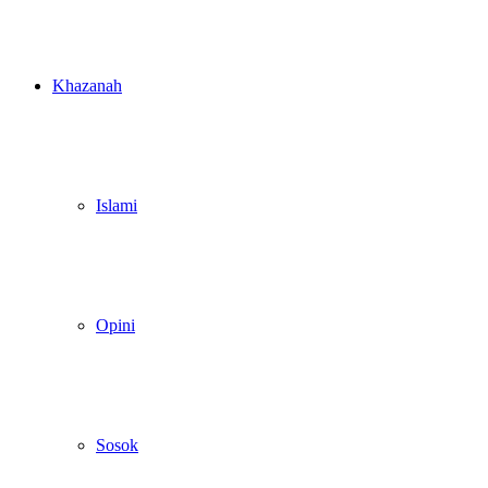
Khazanah
Islami
Opini
Sosok