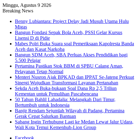
Minggu, Agustus 9 2026
Breaking News
Benny Lubiantara: Project Delay Jadi Musuh Utama Hulu
Migas
Bangun Fondasi Sepak Bola Aceh, PSSI Gelar Kursus
Lisensi D di Pidie
Mabes Polri Buka Suara soal Pemeriksaan Kapolresta Banda
Aceh dan Kasat Narkoba
Bangun SDM Aceh, SBA Perluas Akses Pendidikan bagi
5.500 Pelajar
Pertamina Pastikan Stok BBM di SPBU Calang Aman,
Pelayanan Tetap Normal
Menteri Nusron Ajak BPKAD dan IPPAT Se-Jateng Perkuat
Sinergi Wujudkan Transformasi Layanan Pertanahan
Sekda Aceh Buka-bukaan Soal Dana Rp 2,5 Triliun
Kementan untuk Pemulihan Pascabencana
50 Tahun Bahlil Lahadalia: Melangkah Dari Timur,
Bertumbuh untuk Indonesia
Banjir Rendam Sejumlah Wilayah di Padang, Pertamina
Gerak Cepat Salurkan Bantuan
Sabang Ingin Terhubung Lagi ke Medan Lewat Jalur Udara,
Wali Kota Temui Kemenhub-Lion Group
Facebook