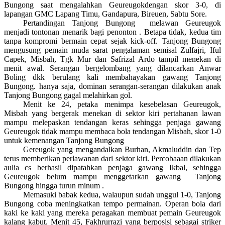
Bungong saat mengalahkan Geureugokdengan skor 3-0, di
lapangan GMC Lapang Timu, Gandapura, Bireuen, Sabtu Sore.
Pertandingan Tanjong Bungong
melawan Geureugok
menjadi tontonan menarik bagi penonton . Betapa tidak, kedua tim
tanpa kompromi bermain cepat sejak kick-off. Tanjong Bungong
mengusung pemain muda sarat pengalaman semisal Zulfajri, Iful
Capek, Misbah, Tgk Mur dan Safrizal Ardo tampil menekan di
menit awal. Serangan bergelombang yang dilancarkan Anwar
Boling dkk berulang kali membahayakan gawang Tanjong
Bungong. hanya saja, dominan serangan-serangan dilakukan anak
Tanjong Bungong gagal melahirkan gol.
Menit ke 24, petaka menimpa kesebelasan Geureugok,
Misbah yang bergerak menekan di sektor kiri pertahanan lawan
mampu melepaskan tendangan keras sehingga penjaga gawang
Geureugok tidak mampu membaca bola tendangan Misbah, skor 1-0
untuk kemenangan Tanjong Bungong
Gereugok yang mengandalkan Burhan, Akmaluddin dan Tep
terus memberikan perlawanan dari sektor kiri. Percobaaan dilakukan
aulia cs berhasil dipatahkan penjaga gawang Ikbal, sehingga
Geureugok belum mampu menggetarkan gawang
Tanjong
Bungong hingga turun minum .
Memasuki babak kedua, walaupun sudah unggul 1-0, Tanjong
Bungong coba meningkatkan tempo permainan. Operan bola dari
kaki ke kaki yang mereka peragakan membuat pemain Geureugok
kalang kabut. Menit 45, Fakhrurrazi yang berposisi sebagai striker