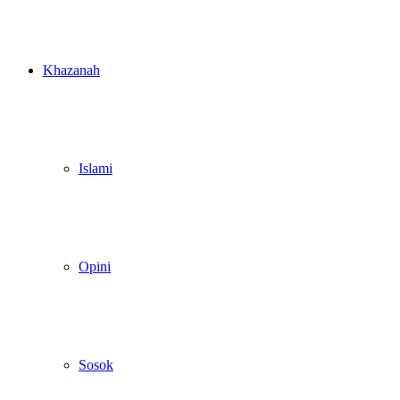
Khazanah
Islami
Opini
Sosok