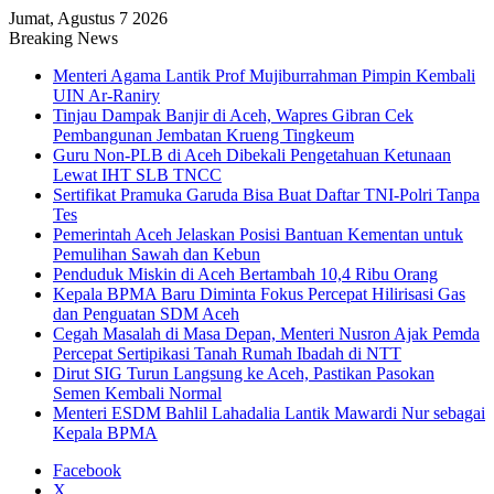
Jumat, Agustus 7 2026
Breaking News
Menteri Agama Lantik Prof Mujiburrahman Pimpin Kembali
UIN Ar-Raniry
Tinjau Dampak Banjir di Aceh, Wapres Gibran Cek
Pembangunan Jembatan Krueng Tingkeum
Guru Non-PLB di Aceh Dibekali Pengetahuan Ketunaan
Lewat IHT SLB TNCC
Sertifikat Pramuka Garuda Bisa Buat Daftar TNI-Polri Tanpa
Tes
Pemerintah Aceh Jelaskan Posisi Bantuan Kementan untuk
Pemulihan Sawah dan Kebun
Penduduk Miskin di Aceh Bertambah 10,4 Ribu Orang
Kepala BPMA Baru Diminta Fokus Percepat Hilirisasi Gas
dan Penguatan SDM Aceh
Cegah Masalah di Masa Depan, Menteri Nusron Ajak Pemda
Percepat Sertipikasi Tanah Rumah Ibadah di NTT
Dirut SIG Turun Langsung ke Aceh, Pastikan Pasokan
Semen Kembali Normal
Menteri ESDM Bahlil Lahadalia Lantik Mawardi Nur sebagai
Kepala BPMA
Facebook
X