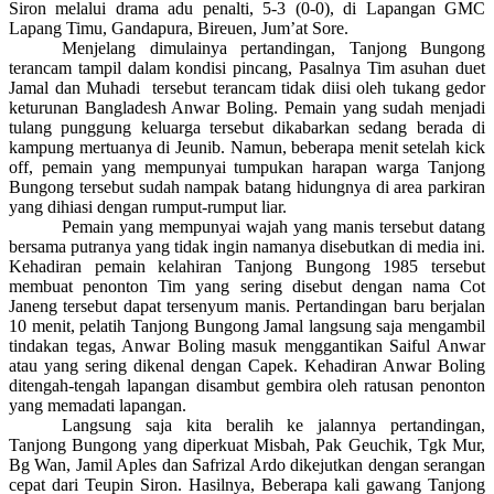
Siron melalui drama adu penalti, 5-3 (0-0), di Lapangan GMC
Lapang Timu, Gandapura, Bireuen, Jum’at Sore.
Menjelang dimulainya pertandingan, Tanjong Bungong
terancam tampil dalam kondisi pincang, Pasalnya Tim asuhan duet
Jamal dan Muhadi tersebut terancam tidak diisi oleh tukang gedor
keturunan Bangladesh Anwar Boling. Pemain yang sudah menjadi
tulang punggung keluarga tersebut dikabarkan sedang berada di
kampung mertuanya di Jeunib. Namun, beberapa menit setelah kick
off, pemain yang mempunyai tumpukan harapan warga Tanjong
Bungong tersebut sudah nampak batang hidungnya di area parkiran
yang dihiasi dengan rumput-rumput liar.
Pemain yang mempunyai wajah yang manis tersebut datang
bersama putranya yang tidak ingin namanya disebutkan di media ini.
Kehadiran pemain kelahiran Tanjong Bungong 1985 tersebut
membuat penonton Tim yang sering disebut dengan nama Cot
Janeng tersebut dapat tersenyum manis. Pertandingan baru berjalan
10 menit, pelatih Tanjong Bungong Jamal langsung saja mengambil
tindakan tegas, Anwar Boling masuk menggantikan Saiful Anwar
atau yang sering dikenal dengan Capek. Kehadiran Anwar Boling
ditengah-tengah lapangan disambut gembira oleh ratusan penonton
yang memadati lapangan.
Langsung saja kita beralih ke jalannya pertandingan,
Tanjong Bungong yang diperkuat Misbah, Pak Geuchik, Tgk Mur,
Bg Wan, Jamil Aples dan Safrizal Ardo dikejutkan dengan serangan
cepat dari Teupin Siron. Hasilnya, Beberapa kali gawang Tanjong