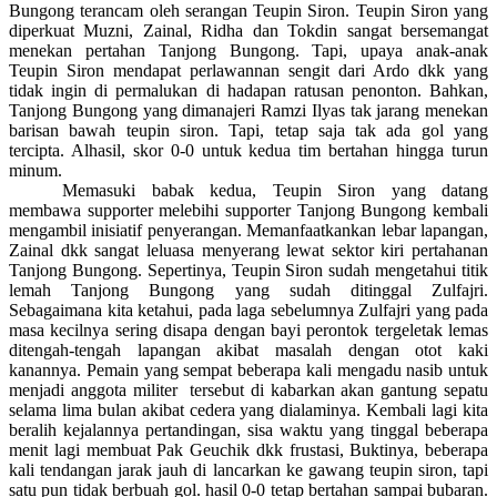
Bungong terancam oleh serangan Teupin Siron. Teupin Siron yang
diperkuat Muzni, Zainal, Ridha dan Tokdin sangat bersemangat
menekan pertahan Tanjong Bungong. Tapi, upaya anak-anak
Teupin Siron mendapat perlawannan sengit dari Ardo dkk yang
tidak ingin di permalukan di hadapan ratusan penonton. Bahkan,
Tanjong Bungong yang dimanajeri Ramzi Ilyas tak jarang menekan
barisan bawah teupin siron. Tapi, tetap saja tak ada gol yang
tercipta. Alhasil, skor 0-0 untuk kedua tim bertahan hingga turun
minum.
Memasuki babak kedua, Teupin Siron yang datang
membawa supporter melebihi supporter Tanjong Bungong kembali
mengambil inisiatif penyerangan. Memanfaatkankan lebar lapangan,
Zainal dkk sangat leluasa menyerang lewat sektor kiri pertahanan
Tanjong Bungong. Sepertinya, Teupin Siron sudah mengetahui titik
lemah Tanjong Bungong yang sudah ditinggal Zulfajri.
Sebagaimana kita ketahui, pada laga sebelumnya Zulfajri yang pada
masa kecilnya sering disapa dengan bayi perontok tergeletak lemas
ditengah-tengah lapangan akibat masalah dengan otot kaki
kanannya. Pemain yang sempat beberapa kali mengadu nasib untuk
menjadi anggota militer tersebut di kabarkan akan gantung sepatu
selama lima bulan akibat cedera yang dialaminya. Kembali lagi kita
beralih kejalannya pertandingan, sisa waktu yang tinggal beberapa
menit lagi membuat Pak Geuchik dkk frustasi, Buktinya, beberapa
kali tendangan jarak jauh di lancarkan ke gawang teupin siron, tapi
satu pun tidak berbuah gol. hasil 0-0 tetap bertahan sampai bubaran.