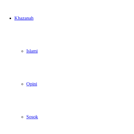
Khazanah
Islami
Opini
Sosok