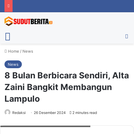
Menu
Ca
Home
/
News
News
8 Bulan Berbicara Sendiri, Alta
Zaini Bangkit Membangun
Lampulo
Redaksi
26 Desember 2024
2 minutes read
Alta Zaini. Foto: Muhammad Fadhil/sudutberita.id