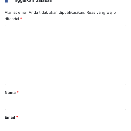
Tinggalkan Balasan
Alamat email Anda tidak akan dipublikasikan.
Ruas yang wajib
ditandai
*
K
o
m
e
n
t
a
r
Nama
*
*
Email
*