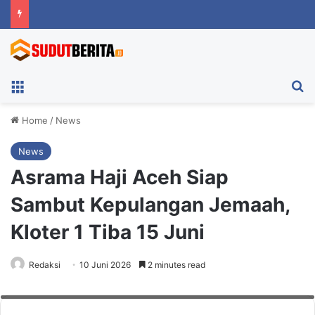
Menu
Ca
Home
/
News
News
Asrama Haji Aceh Siap
Sambut Kepulangan Jemaah,
Kloter 1 Tiba 15 Juni
Redaksi
10 Juni 2026
2 minutes read
Asrama Haji Aceh Siap Sambut Kepulangan Jemaah, Kloter 1 Tiba 15 Juni.
Foto: Asrama Haji Aceh