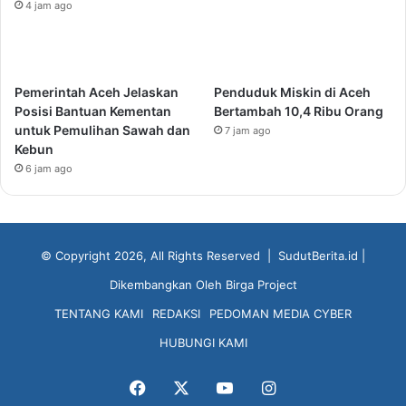
4 jam ago
Pemerintah Aceh Jelaskan
Penduduk Miskin di Aceh
Posisi Bantuan Kementan
Bertambah 10,4 Ribu Orang
untuk Pemulihan Sawah dan
7 jam ago
Kebun
6 jam ago
© Copyright 2026, All Rights Reserved |
SudutBerita.id
|
Dikembangkan Oleh
Birga Project
TENTANG KAMI
REDAKSI
PEDOMAN MEDIA CYBER
HUBUNGI KAMI
Facebook
X
YouTube
Instagram