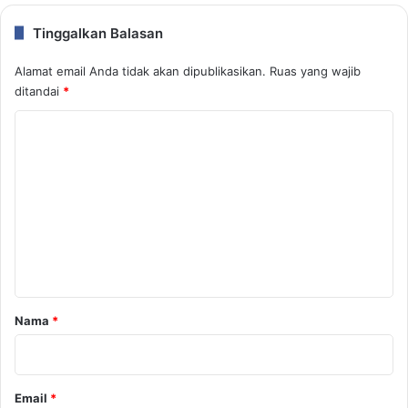
Tinggalkan Balasan
Alamat email Anda tidak akan dipublikasikan.
Ruas yang wajib
ditandai
*
K
o
m
e
n
t
a
r
Nama
*
*
Email
*