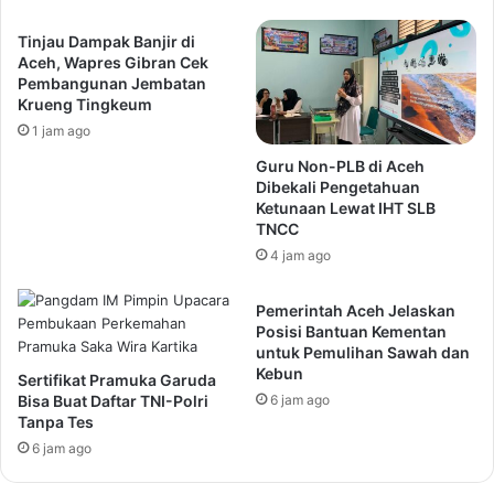
Tinjau Dampak Banjir di
Aceh, Wapres Gibran Cek
Pembangunan Jembatan
Krueng Tingkeum
1 jam ago
Guru Non-PLB di Aceh
Dibekali Pengetahuan
Ketunaan Lewat IHT SLB
TNCC
4 jam ago
Pemerintah Aceh Jelaskan
Posisi Bantuan Kementan
untuk Pemulihan Sawah dan
Kebun
Sertifikat Pramuka Garuda
Bisa Buat Daftar TNI-Polri
6 jam ago
Tanpa Tes
6 jam ago