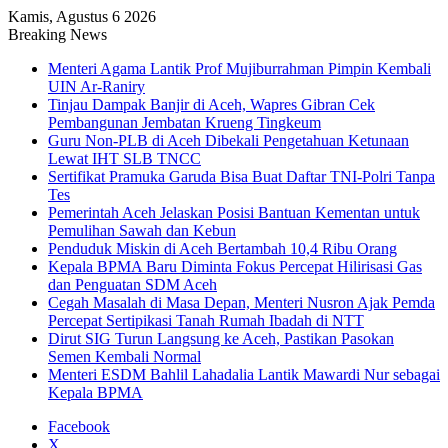
Kamis, Agustus 6 2026
Breaking News
Menteri Agama Lantik Prof Mujiburrahman Pimpin Kembali
UIN Ar-Raniry
Tinjau Dampak Banjir di Aceh, Wapres Gibran Cek
Pembangunan Jembatan Krueng Tingkeum
Guru Non-PLB di Aceh Dibekali Pengetahuan Ketunaan
Lewat IHT SLB TNCC
Sertifikat Pramuka Garuda Bisa Buat Daftar TNI-Polri Tanpa
Tes
Pemerintah Aceh Jelaskan Posisi Bantuan Kementan untuk
Pemulihan Sawah dan Kebun
Penduduk Miskin di Aceh Bertambah 10,4 Ribu Orang
Kepala BPMA Baru Diminta Fokus Percepat Hilirisasi Gas
dan Penguatan SDM Aceh
Cegah Masalah di Masa Depan, Menteri Nusron Ajak Pemda
Percepat Sertipikasi Tanah Rumah Ibadah di NTT
Dirut SIG Turun Langsung ke Aceh, Pastikan Pasokan
Semen Kembali Normal
Menteri ESDM Bahlil Lahadalia Lantik Mawardi Nur sebagai
Kepala BPMA
Facebook
X