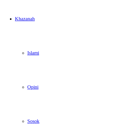
Khazanah
Islami
Opini
Sosok