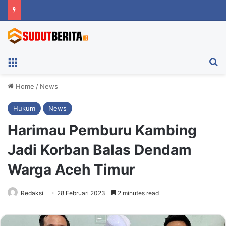
Menu
Ca
Home
/
News
Hukum
News
Harimau Pemburu Kambing
Jadi Korban Balas Dendam
Warga Aceh Timur
Redaksi
28 Februari 2023
2 minutes read