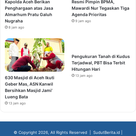
Kapolda Aceh Berikan
Resmi Pimpin BPMA,
Penghargaan atas Jasa
Mawardi Nur Tegaskan Tiga
Almarhum Pratu Galuh
Agenda Prioritas
Nugraha
9 jam ago
8 jam ago
Pengukuran Tanah di Kudus
Terjadwal, PBT Bisa Terbit
Hitungan Hari
13 jam ago
630 Masjid di Aceh Ikuti
Geber Mas, ASN Kanwil
Bersihkan Masjid Jami’
Lueng Bata
13 jam ago
© Copyright 2026, All Rights Reserved |
SudutBerita.id
|