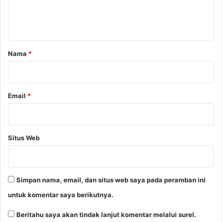
n
t
a
r
Nama
*
*
Email
*
Situs Web
Simpan nama, email, dan situs web saya pada peramban ini
untuk komentar saya berikutnya.
Beritahu saya akan tindak lanjut komentar melalui surel.