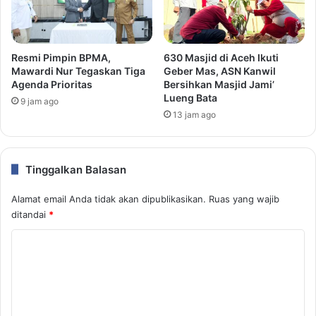
Resmi Pimpin BPMA,
630 Masjid di Aceh Ikuti
Mawardi Nur Tegaskan Tiga
Geber Mas, ASN Kanwil
Agenda Prioritas
Bersihkan Masjid Jami’
Lueng Bata
9 jam ago
13 jam ago
Tinggalkan Balasan
Alamat email Anda tidak akan dipublikasikan.
Ruas yang wajib
ditandai
*
K
o
m
e