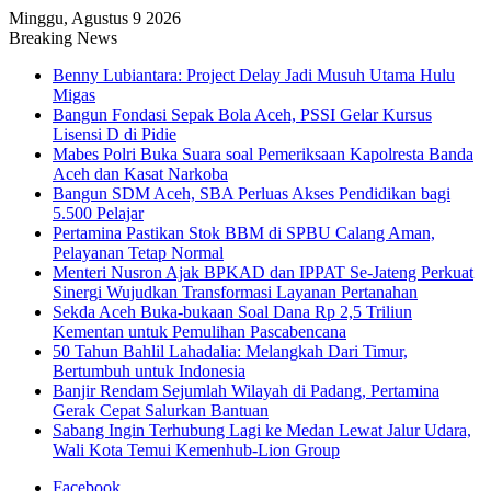
Minggu, Agustus 9 2026
Breaking News
Benny Lubiantara: Project Delay Jadi Musuh Utama Hulu
Migas
Bangun Fondasi Sepak Bola Aceh, PSSI Gelar Kursus
Lisensi D di Pidie
Mabes Polri Buka Suara soal Pemeriksaan Kapolresta Banda
Aceh dan Kasat Narkoba
Bangun SDM Aceh, SBA Perluas Akses Pendidikan bagi
5.500 Pelajar
Pertamina Pastikan Stok BBM di SPBU Calang Aman,
Pelayanan Tetap Normal
Menteri Nusron Ajak BPKAD dan IPPAT Se-Jateng Perkuat
Sinergi Wujudkan Transformasi Layanan Pertanahan
Sekda Aceh Buka-bukaan Soal Dana Rp 2,5 Triliun
Kementan untuk Pemulihan Pascabencana
50 Tahun Bahlil Lahadalia: Melangkah Dari Timur,
Bertumbuh untuk Indonesia
Banjir Rendam Sejumlah Wilayah di Padang, Pertamina
Gerak Cepat Salurkan Bantuan
Sabang Ingin Terhubung Lagi ke Medan Lewat Jalur Udara,
Wali Kota Temui Kemenhub-Lion Group
Facebook