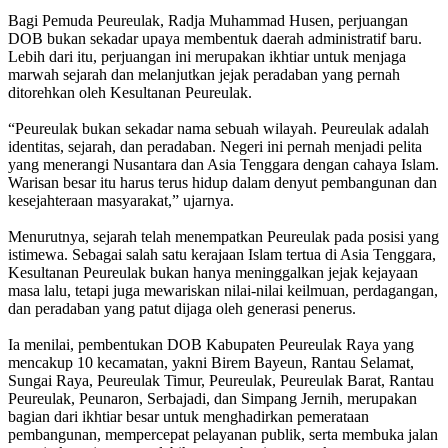
‎Bagi Pemuda Peureulak, Radja Muhammad Husen, perjuangan
DOB bukan sekadar upaya membentuk daerah administratif baru.
Lebih dari itu, perjuangan ini merupakan ikhtiar untuk menjaga
marwah sejarah dan melanjutkan jejak peradaban yang pernah
ditorehkan oleh Kesultanan Peureulak.
‎“Peureulak bukan sekadar nama sebuah wilayah. Peureulak adalah
identitas, sejarah, dan peradaban. Negeri ini pernah menjadi pelita
yang menerangi Nusantara dan Asia Tenggara dengan cahaya Islam.
Warisan besar itu harus terus hidup dalam denyut pembangunan dan
kesejahteraan masyarakat,” ujarnya.
‎Menurutnya, sejarah telah menempatkan Peureulak pada posisi yang
istimewa. Sebagai salah satu kerajaan Islam tertua di Asia Tenggara,
Kesultanan Peureulak bukan hanya meninggalkan jejak kejayaan
masa lalu, tetapi juga mewariskan nilai-nilai keilmuan, perdagangan,
dan peradaban yang patut dijaga oleh generasi penerus.
‎Ia menilai, pembentukan DOB Kabupaten Peureulak Raya yang
mencakup 10 kecamatan, yakni Birem Bayeun, Rantau Selamat,
Sungai Raya, Peureulak Timur, Peureulak, Peureulak Barat, Rantau
Peureulak, Peunaron, Serbajadi, dan Simpang Jernih, merupakan
bagian dari ikhtiar besar untuk menghadirkan pemerataan
pembangunan, mempercepat pelayanan publik, serta membuka jalan