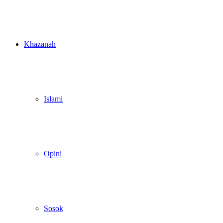
Khazanah
Islami
Opini
Sosok