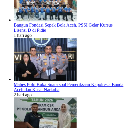
Bangun Fondasi Sepak Bola Aceh, PSSI Gelar Kursus
Lisensi D di Pidie
1 hari ago
Mabes Polri Buka Suara soal Pemeriksaan Kapolresta Banda
Aceh dan Kasat Narkoba
2 hari ago