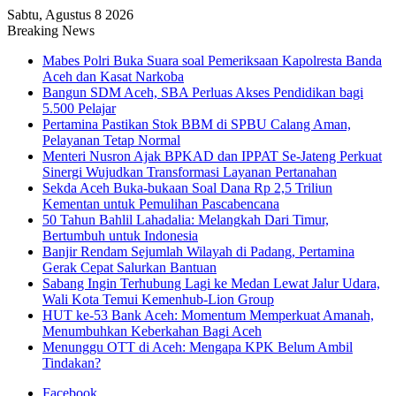
Sabtu, Agustus 8 2026
Breaking News
Mabes Polri Buka Suara soal Pemeriksaan Kapolresta Banda
Aceh dan Kasat Narkoba
Bangun SDM Aceh, SBA Perluas Akses Pendidikan bagi
5.500 Pelajar
Pertamina Pastikan Stok BBM di SPBU Calang Aman,
Pelayanan Tetap Normal
Menteri Nusron Ajak BPKAD dan IPPAT Se-Jateng Perkuat
Sinergi Wujudkan Transformasi Layanan Pertanahan
Sekda Aceh Buka-bukaan Soal Dana Rp 2,5 Triliun
Kementan untuk Pemulihan Pascabencana
50 Tahun Bahlil Lahadalia: Melangkah Dari Timur,
Bertumbuh untuk Indonesia
Banjir Rendam Sejumlah Wilayah di Padang, Pertamina
Gerak Cepat Salurkan Bantuan
Sabang Ingin Terhubung Lagi ke Medan Lewat Jalur Udara,
Wali Kota Temui Kemenhub-Lion Group
HUT ke-53 Bank Aceh: Momentum Memperkuat Amanah,
Menumbuhkan Keberkahan Bagi Aceh
Menunggu OTT di Aceh: Mengapa KPK Belum Ambil
Tindakan?
Facebook