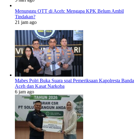
Menunggu OTT di Aceh: Mengapa KPK Belum Ambil
Tindakan?
21 jam ago
Mabes Polri Buka Suara soal Pemeriksaan Kapolresta Banda
Aceh dan Kasat Narkoba
6 jam ago