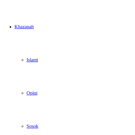
Khazanah
Islami
Opini
Sosok