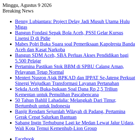
Minggu, Agustus 9 2026
Breaking News
Benny Lubiantara: Project Delay Jadi Musuh Utama Hulu
Migas
Bangun Fondasi Sepak Bola Aceh, PSSI Gelar Kursus
Lisensi D di Pidie
Mabes Polri Buka Suara soal Pemeriksaan Kapolresta Banda
Aceh dan Kasat Narkoba
Bangun SDM Aceh, SBA Perluas Akses Pendidikan bagi
5.500 Pelajar
Pertamina Pastikan Stok BBM di SPBU Calang Aman,
Pelayanan Tetap Normal
Menteri Nusron Ajak BPKAD dan IPPAT Se-Jateng Perkuat
Sinergi Wujudkan Transformasi Layanan Pertanahan
Sekda Aceh Buka-bukaan Soal Dana Rp 2,5 Triliun
Kementan untuk Pemulihan Pascabencana
50 Tahun Bahlil Lahadalia: Melangkah Dari Timur,
Bertumbuh untuk Indonesia
Banjir Rendam Sejumlah Wilayah di Padang, Pertamina
Gerak Cepat Salurkan Bantuan
Sabang Ingin Terhubung Lagi ke Medan Lewat Jalur Udara,
Wali Kota Temui Kemenhub-Lion Group
Facebook