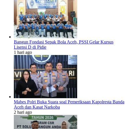
Bangun Fondasi Sepak Bola Aceh, PSSI Gelar Kursus
Lisensi D di Pidie
1 hari ago
Mabes Polri Buka Suara soal Pemeriksaan Kapolresta Banda
Aceh dan Kasat Narkoba
2 hari ago