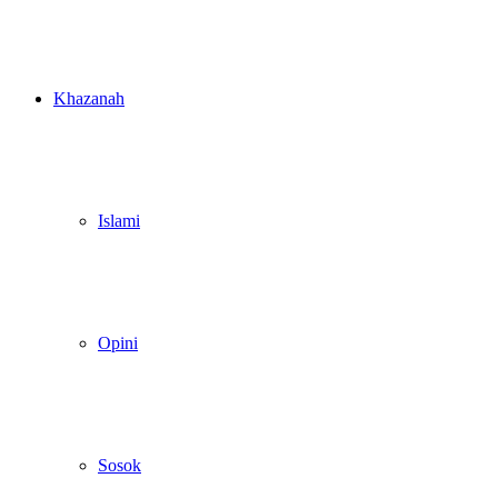
Khazanah
Islami
Opini
Sosok