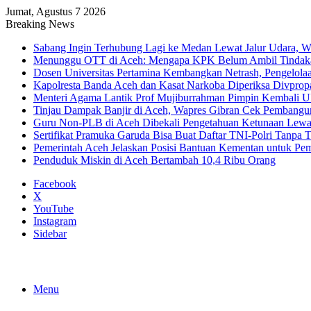
Jumat, Agustus 7 2026
Breaking News
Sabang Ingin Terhubung Lagi ke Medan Lewat Jalur Udara, 
Menunggu OTT di Aceh: Mengapa KPK Belum Ambil Tindak
Dosen Universitas Pertamina Kembangkan Netrash, Pengelola
Kapolresta Banda Aceh dan Kasat Narkoba Diperiksa Divprop
Menteri Agama Lantik Prof Mujiburrahman Pimpin Kembali U
Tinjau Dampak Banjir di Aceh, Wapres Gibran Cek Pembang
Guru Non-PLB di Aceh Dibekali Pengetahuan Ketunaan Le
Sertifikat Pramuka Garuda Bisa Buat Daftar TNI-Polri Tanpa T
Pemerintah Aceh Jelaskan Posisi Bantuan Kementan untuk P
Penduduk Miskin di Aceh Bertambah 10,4 Ribu Orang
Facebook
X
YouTube
Instagram
Sidebar
Menu