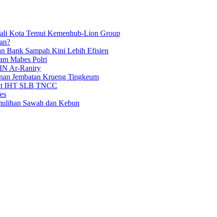
Wali Kota Temui Kemenhub-Lion Group
an?
an Bank Sampah Kini Lebih Efisien
am Mabes Polri
IN Ar-Raniry
unan Jembatan Krueng Tingkeum
wat IHT SLB TNCC
es
emulihan Sawah dan Kebun