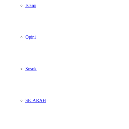
Islami
Opini
Sosok
SEJARAH