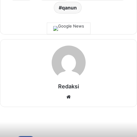
qanun
Redaksi
Website