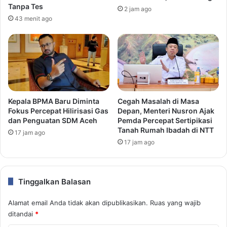
Tanpa Tes
2 jam ago
43 menit ago
Kepala BPMA Baru Diminta
Cegah Masalah di Masa
Fokus Percepat Hilirisasi Gas
Depan, Menteri Nusron Ajak
dan Penguatan SDM Aceh
Pemda Percepat Sertipikasi
Tanah Rumah Ibadah di NTT
17 jam ago
17 jam ago
Tinggalkan Balasan
Alamat email Anda tidak akan dipublikasikan.
Ruas yang wajib
ditandai
*