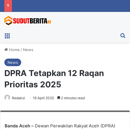
Menu
Ca
Home
/
News
News
DPRA Tetapkan 12 Raqan
Prioritas 2025
Redaksi
16 April 2025
2 minutes read
Plt. Sekda Aceh, M. Nasir bersama anggota DPRA, Tgk Muharuddin di sela-
sela sidang paripurna DPRA, Selasa (15/4/2025). Foto: Humas Aceh
Banda Aceh –
Dewan Perwakilan Rakyat Aceh (DPRA)