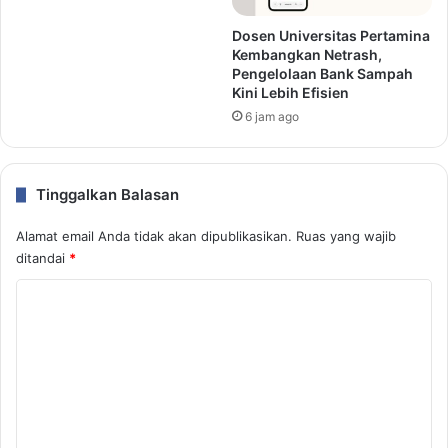
Dosen Universitas Pertamina
Kembangkan Netrash,
Pengelolaan Bank Sampah
Kini Lebih Efisien
6 jam ago
Tinggalkan Balasan
Alamat email Anda tidak akan dipublikasikan.
Ruas yang wajib
ditandai
*
K
o
m
e
n
t