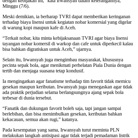
dengan kebijakan ini,” kata Irwansyah dalam keterangannya,
Minggu (7/6).
Meski demikian, ia berharap TVRI dapat memberikan keringanan
terhadap biaya lisensi untuk kegiatan nobar komersial yang digelar
di warung kopi maupun kafe di Aceh.
“Terkait nobar, kita minta kebijaksanaan TVRI agar biaya lisensi
tayangan nobar komersil di warkop dan cafe untuk diperkecil kalau
bisa bahkan digratiskan untuk Aceh,” ujarnya.
Selain itu, Irwansyah juga mengimbau masyarakat, khususnya
pecinta sepak bola, agar menikmati perhelatan Piala Dunia dengan
tertib dan menjaga suasana tetap kondusif.
Ia mengingatkan agar fanatisme terhadap tim favorit tidak memicu
gesekan maupun keributan. Irwansyah juga menegaskan agar tidak
ada praktik perjudian selama berlangsungnya ajang sepak bola
terbesar di dunia tersebut.
“Fanatik dan dukungan favorit boleh saja, tapi jangan sampai
berlebihan, dan bisa menimbulkan gesekan, keributan bahkan
kekacauan, semua akan rugi,” katanya.
Pada kesempatan yang sama, Irwansyah turut meminta PLN
melakukan langkah antisipasi agar tidak terjadi pemadaman listrik