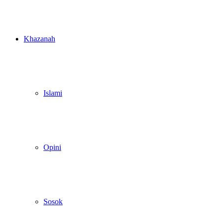
Khazanah
Islami
Opini
Sosok