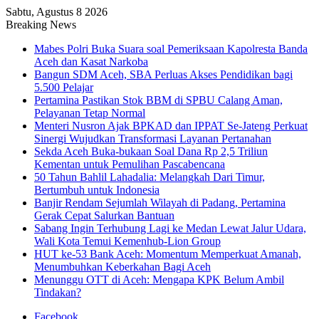
Sabtu, Agustus 8 2026
Breaking News
Mabes Polri Buka Suara soal Pemeriksaan Kapolresta Banda
Aceh dan Kasat Narkoba
Bangun SDM Aceh, SBA Perluas Akses Pendidikan bagi
5.500 Pelajar
Pertamina Pastikan Stok BBM di SPBU Calang Aman,
Pelayanan Tetap Normal
Menteri Nusron Ajak BPKAD dan IPPAT Se-Jateng Perkuat
Sinergi Wujudkan Transformasi Layanan Pertanahan
Sekda Aceh Buka-bukaan Soal Dana Rp 2,5 Triliun
Kementan untuk Pemulihan Pascabencana
50 Tahun Bahlil Lahadalia: Melangkah Dari Timur,
Bertumbuh untuk Indonesia
Banjir Rendam Sejumlah Wilayah di Padang, Pertamina
Gerak Cepat Salurkan Bantuan
Sabang Ingin Terhubung Lagi ke Medan Lewat Jalur Udara,
Wali Kota Temui Kemenhub-Lion Group
HUT ke-53 Bank Aceh: Momentum Memperkuat Amanah,
Menumbuhkan Keberkahan Bagi Aceh
Menunggu OTT di Aceh: Mengapa KPK Belum Ambil
Tindakan?
Facebook