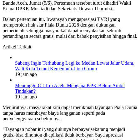
Banda Aceh, Jumat (5/6). Pertemuan tersebut turut dihadiri Wakil
Ketua DPRK Musriadi dan Sekretaris Dewan Tharmizi.
Dalam pertemuan itu, Irwansyah mengapresiasi TVRI yang
memperoleh hak siar Piala Dunia 2026 dengan dukungan
pemerintah sehingga masyarakat dapat menyaksikan seluruh
pertandingan secara gratis, mulai dari babak penyisihan hingga final.
Artikel Terkait
Sabang Ingin Terhubung Lagi ke Medan Lewat Jalur Udara,
Wali Kota Temui Kemenhub-Lion Group
19 jam ago
Menunggu OTT di Aceh: Mengapa KPK Belum Ambil
Tindakan?
19 jam ago
Menurutnya, masyarakat kini dapat menikmati tayangan Piala Dunia
tanpa harus membayar biaya langganan seperti pada
penyelenggaraan sebelumnya.
“Tayangan nobar ini yang dulunya berbayar sekarang menjadi
gratis, bisa dinonton di aplikasi tidak berbayar. Saya apresiasi