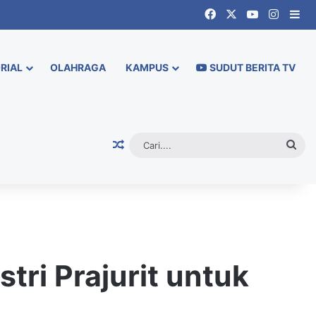
Facebook
X
YouTube
Instag
Si
RIAL
OLAHRAGA
KAMPUS
SUDUT BERITA TV
Random Article
Cari.
tri Prajurit untuk