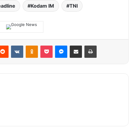
adline
Kodam IM
TNI
terest
Reddit
VKontakte
Odnoklassniki
Pocket
Messenger
Share via Email
Print
Lawan Adhyaksa FC, Persiraja
Berpacu dengan Kondisi Fisik
Irwandi dan Nazar Bertemu di KIP
Aceh, Kader PNA: “Peu Neu Maju Dua
Neuh?”
BI Aceh Edukasi 150 Pelajar di
Tapaktuan, Dorong Generasi Muda