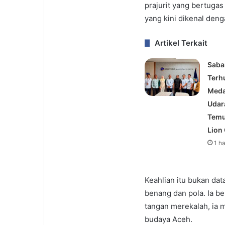
prajurit yang bertugas
yang kini dikenal den
Artikel Terkait
Saba
Terh
Meda
Udara
Temu
Lion
1 h
Keahlian itu bukan dat
benang dan pola. Ia be
tangan merekalah, ia 
budaya Aceh.