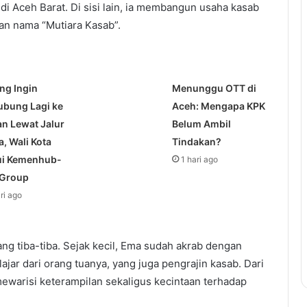
 di Aceh Barat. Di sisi lain, ia membangun usaha kasab
gan nama “Mutiara Kasab”.
ng Ingin
Menunggu OTT di
ubung Lagi ke
Aceh: Mengapa KPK
n Lewat Jalur
Belum Ambil
, Wali Kota
Tindakan?
i Kemenhub-
1 hari ago
 Group
ari ago
ang tiba-tiba. Sejak kecil, Ema sudah akrab dengan
lajar dari orang tuanya, yang juga pengrajin kasab. Dari
mewarisi keterampilan sekaligus kecintaan terhadap