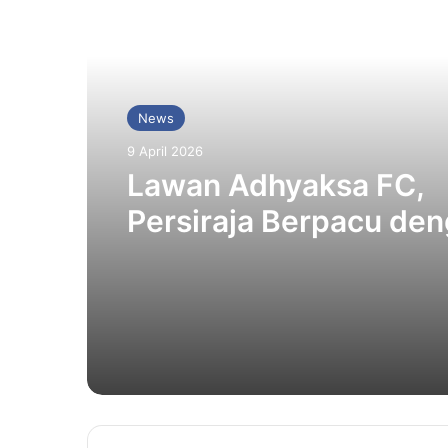
Baca Selanjutnya
News
9 April 2026
Lawan Adhyaksa FC,
Persiraja Berpacu de
Kondisi Fisik