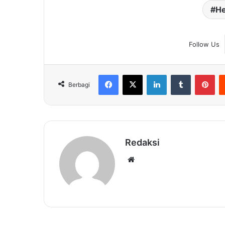
He
Follow Us
Facebook
X
LinkedIn
Tumblr
Pin
Berbagi
Redaksi
Website