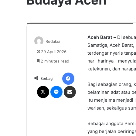
Budaya Aceh
Ema Mutiara Deka bersama keluarganya. Foto: Kodam IM
Aceh Barat –
Di sebua
Redaksi
Samatiga, Aceh Barat,
29 April 2026
terdengar nyaris tanp
hari-harinya—menyulam
2 minutes read
ketekunan, dan harapa
Facebook
Berbagi
Bagi sebagian orang, 
X
Messenger
Share via Email
pelaminan adat atau p
itu menjelma menjadi l
warisan, sekaligus su
Sebagai anggota Persi
yang berjalan beriring