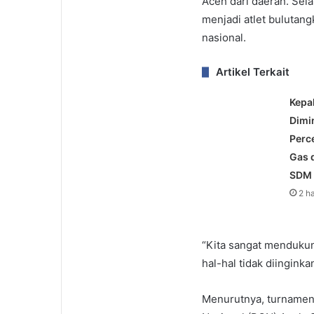
Aceh dari daerah. Sela
menjadi atlet bulutang
nasional.
Artikel Terkait
Kepa
Dimi
Perce
Gas 
SDM
2 h
“Kita sangat mendukung
hal-hal tidak diingink
Menurutnya, turnamen