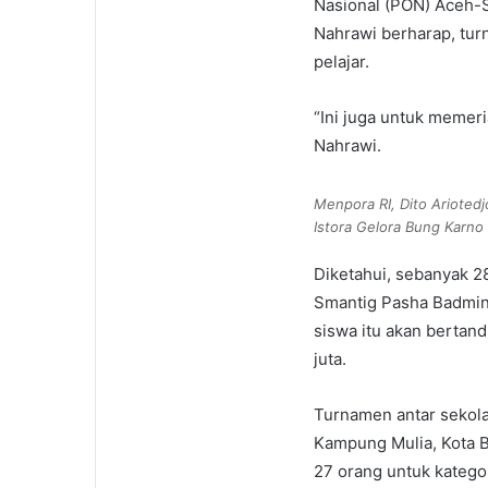
Nasional (PON) Aceh-S
Nahrawi berharap, tur
pelajar.
“Ini juga untuk memer
Nahrawi.
Menpora RI, Dito Arioted
Istora Gelora Bung Karno
Diketahui, sebanyak 2
Smantig Pasha Badmint
siswa itu akan bertan
juta.
Turnamen antar sekola
Kampung Mulia, Kota B
27 orang untuk kategor