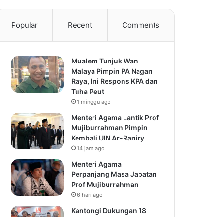
Popular
Recent
Comments
Mualem Tunjuk Wan
Malaya Pimpin PA Nagan
Raya, Ini Respons KPA dan
Tuha Peut
1 minggu ago
Menteri Agama Lantik Prof
Mujiburrahman Pimpin
Kembali UIN Ar-Raniry
14 jam ago
Menteri Agama
Perpanjang Masa Jabatan
Prof Mujiburrahman
6 hari ago
Kantongi Dukungan 18