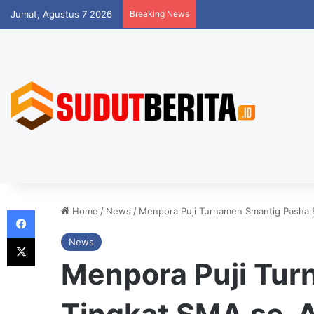
Jumat, Agustus 7 2026
Breaking News
Facebook
Home
/
News
/
Menpora Puji Turnamen Smantig Pasha
X
News
Menpora Puji Tu