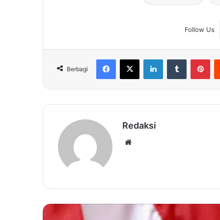
Follow Us
Facebook
X
LinkedIn
Tumblr
Pin
Berbagi
Redaksi
Website