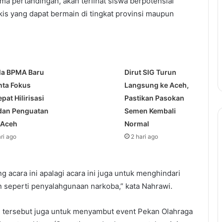
ma pertandingan, akan terlihat siswa berpotensial
kis yang dapat bermain di tingkat provinsi maupun
la BPMA Baru
Dirut SIG Turun
nta Fokus
Langsung ke Aceh,
pat Hilirisasi
Pastikan Pasokan
dan Penguatan
Semen Kembali
 Aceh
Normal
ari ago
2 hari ago
 acara ini apalagi acara ini juga untuk menghindari
an seperti penyalahgunaan narkoba,” kata Nahrawi.
 tersebut juga untuk menyambut event Pekan Olahraga