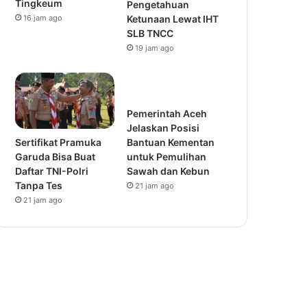
Tingkeum
Pengetahuan
16 jam ago
Ketunaan Lewat IHT
SLB TNCC
19 jam ago
Pemerintah Aceh
Jelaskan Posisi
Sertifikat Pramuka
Bantuan Kementan
Garuda Bisa Buat
untuk Pemulihan
Daftar TNI-Polri
Sawah dan Kebun
Tanpa Tes
21 jam ago
21 jam ago