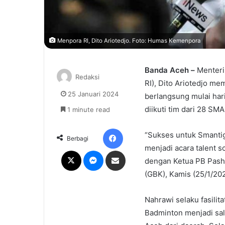
Menpora RI, Dito Ariotedjo. Foto: Humas Kemenpora
Banda Aceh –
Menteri
Redaksi
RI), Dito Ariotedjo m
25 Januari 2024
berlangsung mulai hari
diikuti tim dari 28 SM
1 minute read
Facebook
“Sukses untuk Smanti
Berbagi
menjadi acara talent s
X
Messenger
Share via Email
dengan Ketua PB Pasha
(GBK), Kamis (25/1/20
Nahrawi selaku fasilit
Badminton menjadi sala