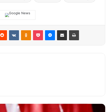
terest
Reddit
VKontakte
Odnoklassniki
Pocket
Messenger
Share via Email
Print
Karo Adpim Ungkap Kondisi Terkini
Gubernur Aceh
Pj Walkot Banda Aceh Cek Sarana dan
Prasarana Layanan Kesehatan di
RSUD Meuraxa
Skuad Persiraja Masih Tertahan di Biak