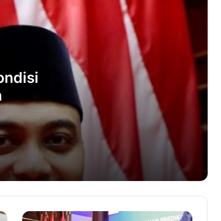
Air Mata Bahagia di Desa Lheu Blang,
Beasiswa Ubah Nasib Putri Yulianda
Sejarah Baru, Cabor Menembak Akhiri
Puasa Medali Emas
ndisi
PB PON-Technical Delegate Finalkan
h
Rencana Venue, Peralatan dan Panpel
Kakankemenag Aceh Besar Lantik 5
Kepala Madrasah dan 3 Kaur TU, Ini
Daftarnya
Petani Milenial Resmi Daftar Caleg
DPRK Nagan Raya
Sabang Marine Festival Ditutup