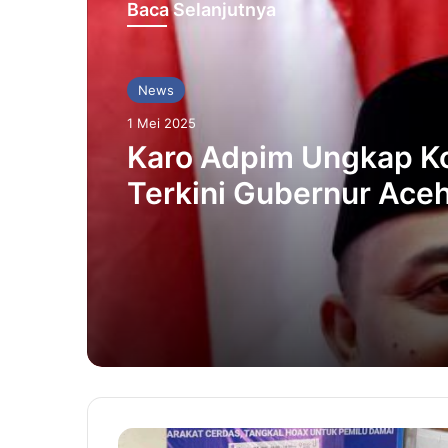
Baca Selanjutnya
News
1 Mei 2025
Karo Adpim Ungkap Ko
Terkini Gubernur Ace