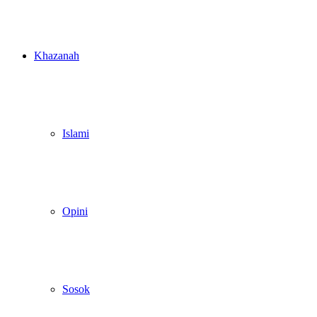
Khazanah
Islami
Opini
Sosok