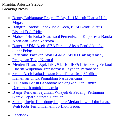
Minggu, Agustus 9 2026
Breaking News
Benny Lubiantara: Project Delay Jadi Musuh Utama Hulu
Migas
Bangun Fondasi Sepak Bola Aceh, PSSI Gelar Kursus
Lisensi D di Pidie
Mabes Polri Buka Suara soal Pemeriksaan Kapolresta Banda
Aceh dan Kasat Narkoba
Bangun SDM Aceh, SBA Perluas Akses Pendidikan bagi
5.500 Pelajar
Pertamina Pastikan Stok BBM di SPBU Calang Aman,
Pelayanan Tetap Normal
Menteri Nusron Ajak BPKAD dan IPPAT Se-Jateng Perkuat
Sinergi Wujudkan Transformasi Layanan Pertanahan
Sekda Aceh Buka-bukaan Soal Dana Rp 2,5 Triliun
Kementan untuk Pemulihan Pascabencana
50 Tahun Bahlil Lahadalia: Melangkah Dari Timur,
Bertumbuh untuk Indonesia
Banjir Rendam Sejumlah Wilayah di Padang, Pertamina
Gerak Cepat Salurkan Bantuan
Sabang Ingin Terhubung Lagi ke Medan Lewat Jalur Udara,
Wali Kota Temui Kemenhub-Lion Group
Facebook