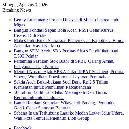
Minggu, Agustus 9 2026
Breaking News
Benny Lubiantara: Project Delay Jadi Musuh Utama Hulu
Migas
Bangun Fondasi Sepak Bola Aceh, PSSI Gelar Kursus
Lisensi D di Pidie
Mabes Polri Buka Suara soal Pemeriksaan Kapolresta Banda
Aceh dan Kasat Narkoba
Bangun SDM Aceh, SBA Perluas Akses Pendidikan bagi
5.500 Pelajar
Pertamina Pastikan Stok BBM di SPBU Calang Aman,
Pelayanan Tetap Normal
Menteri Nusron Ajak BPKAD dan IPPAT Se-Jateng Perkuat
Sinergi Wujudkan Transformasi Layanan Pertanahan
Sekda Aceh Buka-bukaan Soal Dana Rp 2,5 Triliun
Kementan untuk Pemulihan Pascabencana
50 Tahun Bahlil Lahadalia: Melangkah Dari Timur,
Bertumbuh untuk Indonesia
Banjir Rendam Sejumlah Wilayah di Padang, Pertamina
Gerak Cepat Salurkan Bantuan
Sabang Ingin Terhubung Lagi ke Medan Lewat Jalur Udara,
Wali Kota Temui Kemenhub-Lion Group
Facebook