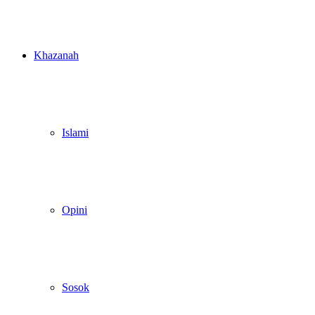
Khazanah
Islami
Opini
Sosok