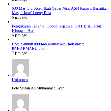
630 Masjid di Aceh Ikuti Geber Mas, ASN Kanwil Bersihkan
Masjid Jami’ Lueng Bata
6 jam ago
Pengukuran Tanah di Kudus Terjadwal, PBT Bisa Terbit
Hitungan Hari
6 jam ago
USK Sambut 8000-an Mahasiswa Baru dalam
PAKARMARU 2026
7 jam ago
Unknown
Foto Sultan Ali Muhammad Syah...