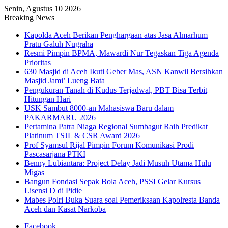
Senin, Agustus 10 2026
Breaking News
Kapolda Aceh Berikan Penghargaan atas Jasa Almarhum
Pratu Galuh Nugraha
Resmi Pimpin BPMA, Mawardi Nur Tegaskan Tiga Agenda
Prioritas
630 Masjid di Aceh Ikuti Geber Mas, ASN Kanwil Bersihkan
Masjid Jami’ Lueng Bata
Pengukuran Tanah di Kudus Terjadwal, PBT Bisa Terbit
Hitungan Hari
USK Sambut 8000-an Mahasiswa Baru dalam
PAKARMARU 2026
Pertamina Patra Niaga Regional Sumbagut Raih Predikat
Platinum TSJL & CSR Award 2026
Prof Syamsul Rijal Pimpin Forum Komunikasi Prodi
Pascasarjana PTKI
Benny Lubiantara: Project Delay Jadi Musuh Utama Hulu
Migas
Bangun Fondasi Sepak Bola Aceh, PSSI Gelar Kursus
Lisensi D di Pidie
Mabes Polri Buka Suara soal Pemeriksaan Kapolresta Banda
Aceh dan Kasat Narkoba
Facebook