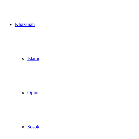
Khazanah
Islami
Opini
Sosok