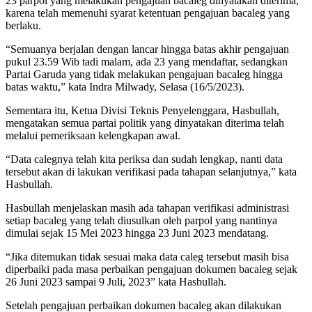
23 parpol yang melakukan pengajuan bacaleg dinyatakan diterima,
karena telah memenuhi syarat ketentuan pengajuan bacaleg yang
berlaku.
“Semuanya berjalan dengan lancar hingga batas akhir pengajuan
pukul 23.59 Wib tadi malam, ada 23 yang mendaftar, sedangkan
Partai Garuda yang tidak melakukan pengajuan bacaleg hingga
batas waktu,” kata Indra Milwady, Selasa (16/5/2023).
Sementara itu, Ketua Divisi Teknis Penyelenggara, Hasbullah,
mengatakan semua partai politik yang dinyatakan diterima telah
melalui pemeriksaan kelengkapan awal.
“Data calegnya telah kita periksa dan sudah lengkap, nanti data
tersebut akan di lakukan verifikasi pada tahapan selanjutnya,” kata
Hasbullah.
Hasbullah menjelaskan masih ada tahapan verifikasi administrasi
setiap bacaleg yang telah diusulkan oleh parpol yang nantinya
dimulai sejak 15 Mei 2023 hingga 23 Juni 2023 mendatang.
“Jika ditemukan tidak sesuai maka data caleg tersebut masih bisa
diperbaiki pada masa perbaikan pengajuan dokumen bacaleg sejak
26 Juni 2023 sampai 9 Juli, 2023” kata Hasbullah.
Setelah pengajuan perbaikan dokumen bacaleg akan dilakukan