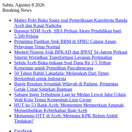
Sabtu, Agustus 8 2026
Breaking News
Mabes Polri Buka Suara soal Pemeriksaan Kapolresta Banda
Aceh dan Kasat Narkoba
Bangun SDM Aceh, SBA Perluas Akses Pendidikan bagi
5.500 Pelajar
Pertamina Pastikan Stok BBM di SPBU Calang Aman,
Pelayanan Tetap Normal
Menteri Nusron Ajak BPKAD dan IPPAT Se-Jateng Perkuat
Sinergi Wujudkan Transformasi Layanan Pertanahan
Sekda Aceh Buka-bukaan Soal Dana Rp 2,5 Triliun
Kementan untuk Pemulihan Pascabencana
50 Tahun Bahlil Lahadalia: Melangkah Dari Timur,
Bertumbuh untuk Indonesia
Banjir Rendam Sejumlah Wilayah di Padang, Pertamina
Gerak Cepat Salurkan Bantuan
Sabang Ingin Terhubung Lagi ke Medan Lewat Jalur Udara,
Wali Kota Temui Kemenhub-Lion Group
HUT ke-53 Bank Aceh: Momentum Memperkuat Amanah,
Menumbuhkan Keberkahan Bagi Aceh
Menunggu OTT di Aceh: Mengapa KPK Belum Ambil
Tindakan?
Facebook