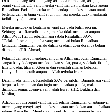
Di balik peluang kebaikan yang ada pada Ramadhan, ada juga
orang yang merugi, yaitu mereka yang menyia-nyiakan kedatangan
Ramadhan. Padahal mereka telah mendapatkan kesempatan untuk
bertemu dengan tamu yang agung ini, tapi mereka tidak menikmati
fadhilahnya (keutamaan).
Mereka melupakan keutamaan yang ada pada bulan suci ini.
Sehingga saat Ramadhan pergi mereka tidak mendapat ampunan
Allah SWT. Hal ini sebagaimana sabda Rasulullah SAW:
“Celakalah seorang hamba yang mendapati bulan Ramadhan
kemudian Ramadhan berlalu dalam keadaan dosa-dosanya belum
diampuni” (HR. Ahmad).
Peluang dan sebab mendapat ampunan Allah saat bulan Ramadhan
sangat banyak dengan melaksanakan shalat, puasa, sedekah, ibadah,
lailatul qadar, tilawah Alquran dan sejumlah amalan kebaikan
lainnya. Jalan meraih ampunan Allah terbuka lebar.
Dalam hadis lainnya, Rasulullah SAW bersabda: “Barangsiapa yang
berpuasa karena iman dan ingin mendapatkan pahala, maka
diampuni semua dosanya yang telah lewat” (HR. Bukhari dan
Muslim).
Adapun ciri-ciri orang yang merugi selama Ramadhan di antaranya;
mereka yang menyia-nyiakan kesempatan melakukan amal kebaikan
selama Ramadhan. Mereka yang cuek dan menganggap bahwa