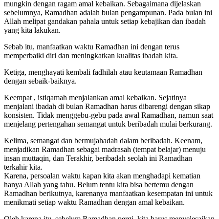
mungkin dengan ragam amal kebaikan. Sebagaimana dijelaskan
sebelumnya, Ramadhan adalah bulan pengampunan. Pada bulan ini
Allah melipat gandakan pahala untuk setiap kebajikan dan ibadah
yang kita lakukan.
Sebab itu, manfaatkan waktu Ramadhan ini dengan terus
memperbaiki diri dan meningkatkan kualitas ibadah kita.
Ketiga, menghayati kembali fadhilah atau keutamaan Ramadhan
dengan sebaik-baiknya.
Keempat , istiqamah menjalankan amal kebaikan. Sejatinya
menjalani ibadah di bulan Ramadhan harus dibarengi dengan sikap
konsisten. Tidak menggebu-gebu pada awal Ramadhan, namun saat
menjelang pertengahan semangat untuk beribadah mulai berkurang.
Kelima, semangat dan bermujahadah dalam beribadah. Keenam,
menjadikan Ramadhan sebagai madrasah (tempat belajar) menuju
insan muttaqin, dan Terakhir, beribadah seolah ini Ramadhan
terkahir kita.
Karena, persoalan waktu kapan kita akan menghadapi kematian
hanya Allah yang tahu. Belum tentu kita bisa bertemu dengan
Ramadhan berikutnya, karenanya manfaatkan kesempatan ini untuk
menikmati setiap waktu Ramadhan dengan amal kebaikan.
Oleh karena itu, sebelum Ramadhan pergi, kita harus menyelesaikan