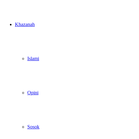
Khazanah
Islami
Opini
Sosok