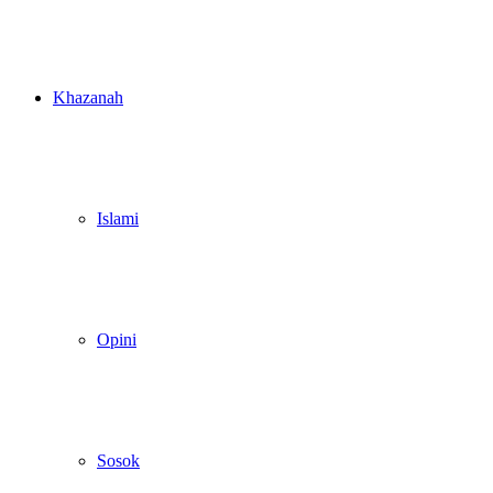
Khazanah
Islami
Opini
Sosok