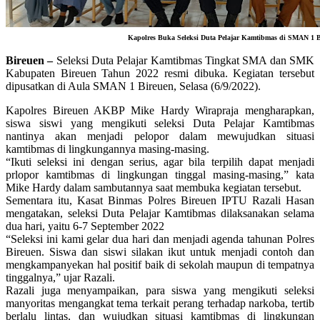
Kapolres Buka Seleksi Duta Pelajar Kamtibmas di SMAN 1 
Bireuen –
Seleksi Duta Pelajar Kamtibmas Tingkat SMA dan SMK
Kabupaten Bireuen Tahun 2022 resmi dibuka. Kegiatan tersebut
dipusatkan di Aula SMAN 1 Bireuen, Selasa (6/9/2022).
Kapolres Bireuen AKBP Mike Hardy Wirapraja mengharapkan,
siswa siswi yang mengikuti seleksi Duta Pelajar Kamtibmas
nantinya akan menjadi pelopor dalam mewujudkan situasi
kamtibmas di lingkungannya masing-masing.
“Ikuti seleksi ini dengan serius, agar bila terpilih dapat menjadi
prlopor kamtibmas di lingkungan tinggal masing-masing,” kata
Mike Hardy dalam sambutannya saat membuka kegiatan tersebut.
Sementara itu, Kasat Binmas Polres Bireuen IPTU Razali Hasan
mengatakan, seleksi Duta Pelajar Kamtibmas dilaksanakan selama
dua hari, yaitu 6-7 September 2022
“Seleksi ini kami gelar dua hari dan menjadi agenda tahunan Polres
Bireuen. Siswa dan siswi silakan ikut untuk menjadi contoh dan
mengkampanyekan hal positif baik di sekolah maupun di tempatnya
tinggalnya,” ujar Razali.
Razali juga menyampaikan, para siswa yang mengikuti seleksi
manyoritas mengangkat tema terkait perang terhadap narkoba, tertib
berlalu lintas, dan wujudkan situasi kamtibmas di lingkungan