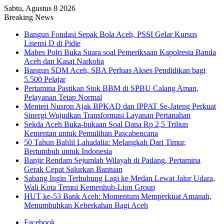
Sabtu, Agustus 8 2026
Breaking News
Bangun Fondasi Sepak Bola Aceh, PSSI Gelar Kursus
Lisensi D di Pidie
Mabes Polri Buka Suara soal Pemeriksaan Kapolresta Banda
Aceh dan Kasat Narkoba
Bangun SDM Aceh, SBA Perluas Akses Pendidikan bagi
5.500 Pelajar
Pertamina Pastikan Stok BBM di SPBU Calang Aman,
Pelayanan Tetap Normal
Menteri Nusron Ajak BPKAD dan IPPAT Se-Jateng Perkuat
Sinergi Wujudkan Transformasi Layanan Pertanahan
Sekda Aceh Buka-bukaan Soal Dana Rp 2,5 Triliun
Kementan untuk Pemulihan Pascabencana
50 Tahun Bahlil Lahadalia: Melangkah Dari Timur,
Bertumbuh untuk Indonesia
Banjir Rendam Sejumlah Wilayah di Padang, Pertamina
Gerak Cepat Salurkan Bantuan
Sabang Ingin Terhubung Lagi ke Medan Lewat Jalur Udara,
Wali Kota Temui Kemenhub-Lion Group
HUT ke-53 Bank Aceh: Momentum Memperkuat Amanah,
Menumbuhkan Keberkahan Bagi Aceh
Facebook