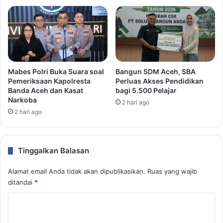
Mabes Polri Buka Suara soal
Bangun SDM Aceh, SBA
Pemeriksaan Kapolresta
Perluas Akses Pendidikan
Banda Aceh dan Kasat
bagi 5.500 Pelajar
Narkoba
2 hari ago
2 hari ago
Tinggalkan Balasan
Alamat email Anda tidak akan dipublikasikan.
Ruas yang wajib
ditandai
*
K
o