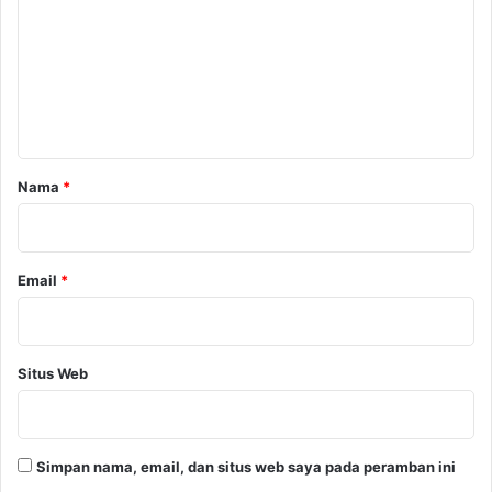
m
e
n
t
a
r
Nama
*
*
Email
*
Situs Web
Simpan nama, email, dan situs web saya pada peramban ini