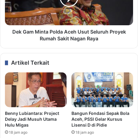
Dek Gam Minta Polda Aceh Usut Seluruh Proyek
Rumah Sakit Nagan Raya
Artikel Terkait
Benny Lubiantara: Project
Bangun Fondasi Sepak Bola
Delay Jadi Musuh Utama
Aceh, PSSI Gelar Kursus
Hulu Migas
Lisensi D di Pidie
18 jam ago
18 jam ago