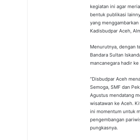
kegiatan ini agar meri
bentuk publikasi lainn
yang menggambarkan S
Kadisbudpar Aceh, Al
Menurutnya, dengan te
Bandara Sultan Iskan
mancanegara hadir ke 
“Disbudpar Aceh menar
Semoga, SMF dan Peka
Agustus mendatang me
wisatawan ke Aceh. Ki
ini momentum untuk m
pengembangan pariwis
pungkasnya.