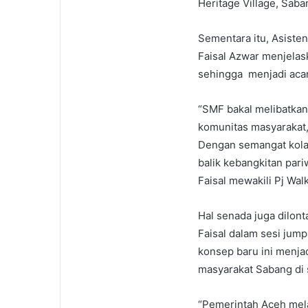
Heritage Village, Saba
Sementara itu, Asist
Faisal Azwar menjelas
sehingga menjadi acar
“SMF bakal melibatkan 
komunitas masyarakat,
Dengan semangat kolabo
balik kebangkitan par
Faisal mewakili Pj Wal
Hal senada juga dilon
Faisal dalam sesi jum
konsep baru ini menj
masyarakat Sabang di s
“Pemerintah Aceh mela