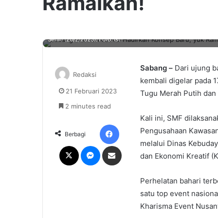
Ramaikan!
Asisten Perekonomian dan Pembangunan Sekda Kota Sabang, 
Senin (20/2/2023). Foto: Ist
Sabang –
Dari ujung b
Redaksi
kembali digelar pada 
21 Februari 2023
Tugu Merah Putih dan 
2 minutes read
Kali ini, SMF dilaksan
Facebook
Pengusahaan Kawasan
Berbagi
melalui Dinas Kebuday
X
Messenger
Share via Email
dan Ekonomi Kreatif (
Perhelatan bahari terb
satu top event nasion
Kharisma Event Nusan