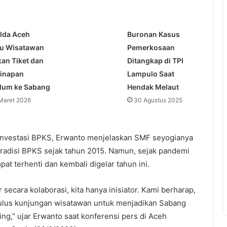
lda Aceh
Buronan Kasus
u Wisatawan
Pemerkosaan
kan Tiket dan
Ditangkap di TPI
inapan
Lampulo Saat
lum ke Sabang
Hendak Melaut
Maret 2026
30 Agustus 2025
 Investasi BPKS, Erwanto menjelaskan SMF seyogianya
tradisi BPKS sejak tahun 2015. Namun, sejak pandemi
t terhenti dan kembali digelar tahun ini.
 secara kolaborasi, kita hanya inisiator. Kami berharap,
ulus kunjungan wisatawan untuk menjadikan Sabang
ing,” ujar Erwanto saat konferensi pers di Aceh