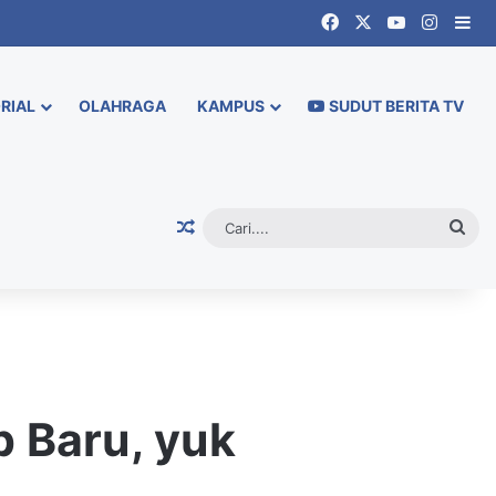
Facebook
X
YouTube
Instag
Si
RIAL
OLAHRAGA
KAMPUS
SUDUT BERITA TV
Random Article
Cari.
p Baru, yuk