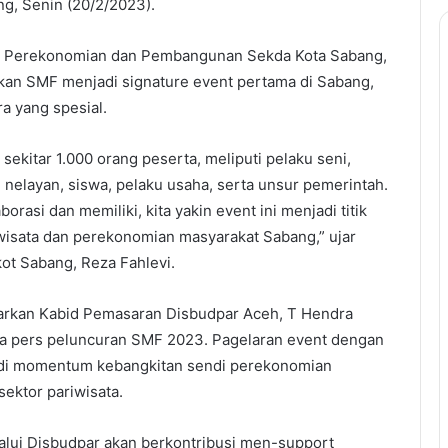
ng, Senin (20/2/2023).
en Perekonomian dan Pembangunan Sekda Kota Sabang,
kan SMF menjadi signature event pertama di Sabang,
a yang spesial.
sekitar 1.000 orang peserta, meliputi pelaku seni,
 nelayan, siswa, pelaku usaha, serta unsur pemerintah.
rasi dan memiliki, kita yakin event ini menjadi titik
iwisata dan perekonomian masyarakat Sabang,” ujar
kot Sabang, Reza Fahlevi.
tarkan Kabid Pemasaran Disbudpar Aceh, T Hendra
pa pers peluncuran SMF 2023. Pagelaran event dengan
adi momentum kebangkitan sendi perekonomian
ektor pariwisata.
lui Disbudpar akan berkontribusi men-support