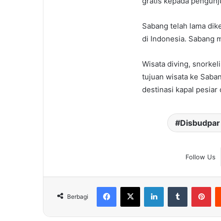
gratis kepada pengunj
Sabang telah lama dike
di Indonesia. Sabang 
Wisata diving, snorke
tujuan wisata ke Saba
destinasi kapal pesiar 
Disbudpar
Follow Us
Facebook
X
LinkedIn
Tumblr
Pin
Berbagi