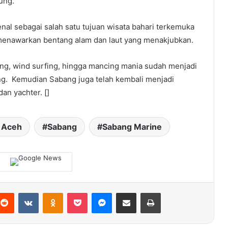
ung.
nal sebagai salah satu tujuan wisata bahari terkemuka
menawarkan bentang alam dan laut yang menakjubkan.
ling, wind surfing, hingga mancing mania sudah menjadi
ng. Kemudian Sabang juga telah kembali menjadi
dan yachter. []
 Aceh
Sabang
Sabang Marine
terest
Reddit
VKontakte
Odnoklassniki
Pocket
Messenger
Share via Email
Print