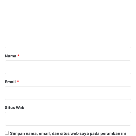
m
e
n
t
a
r
Nama
*
*
Email
*
Situs Web
Simpan nama, email, dan situs web saya pada peramban ini