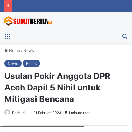
Menu
Ca
Home
/
News
News
Politik
Usulan Pokir Anggota DPR
Aceh Dapil 5 Nihil untuk
Mitigasi Bencana
Redaksi
21 Februari 2023
1 minute read
Saiful Anwar, warga Aceh Utara. Dok. Pribadi