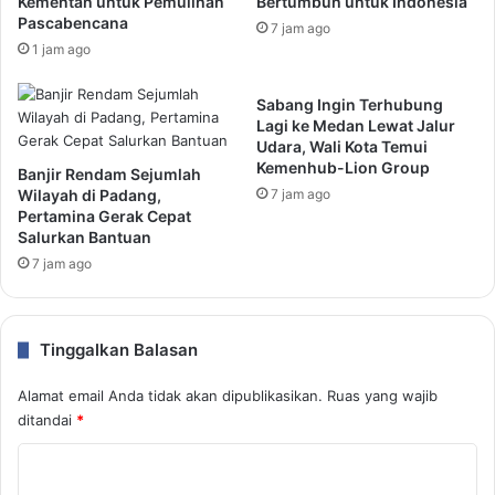
Kementan untuk Pemulihan
Bertumbuh untuk Indonesia
Pascabencana
7 jam ago
1 jam ago
Sabang Ingin Terhubung
Lagi ke Medan Lewat Jalur
Udara, Wali Kota Temui
Kemenhub-Lion Group
Banjir Rendam Sejumlah
Wilayah di Padang,
7 jam ago
Pertamina Gerak Cepat
Salurkan Bantuan
7 jam ago
Tinggalkan Balasan
Alamat email Anda tidak akan dipublikasikan.
Ruas yang wajib
ditandai
*
K
o