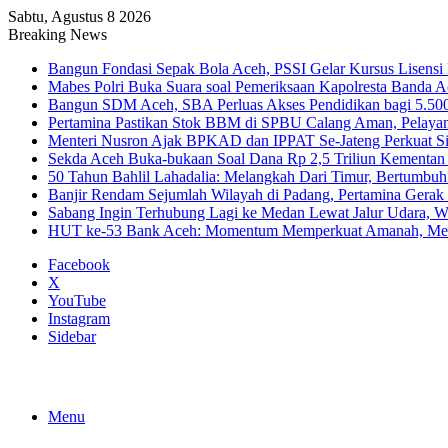
Sabtu, Agustus 8 2026
Breaking News
Bangun Fondasi Sepak Bola Aceh, PSSI Gelar Kursus Lisensi 
Mabes Polri Buka Suara soal Pemeriksaan Kapolresta Banda 
Bangun SDM Aceh, SBA Perluas Akses Pendidikan bagi 5.500
Pertamina Pastikan Stok BBM di SPBU Calang Aman, Pelaya
Menteri Nusron Ajak BPKAD dan IPPAT Se-Jateng Perkuat Si
Sekda Aceh Buka-bukaan Soal Dana Rp 2,5 Triliun Kementan
50 Tahun Bahlil Lahadalia: Melangkah Dari Timur, Bertumbuh
Banjir Rendam Sejumlah Wilayah di Padang, Pertamina Gerak
Sabang Ingin Terhubung Lagi ke Medan Lewat Jalur Udara, 
HUT ke-53 Bank Aceh: Momentum Memperkuat Amanah, Me
Facebook
X
YouTube
Instagram
Sidebar
Menu