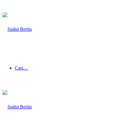
Cari....