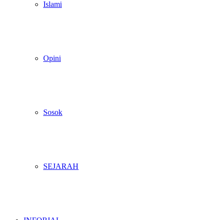
Islami
Opini
Sosok
SEJARAH