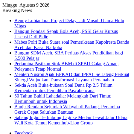
Minggu, Agustus 9 2026
Breaking News
Benny Lubiantara: Project Delay Jadi Musuh Utama Hulu
Migas
Bangun Fondasi Sepak Bola Aceh, PSSI Gelar Kursus
Lisensi D di Pidie
Mabes Polri Buka Suara soal Pemeriksaan Kapolresta Banda
Aceh dan Kasat Narkoba
Bangun SDM Aceh, SBA Perluas Akses Pendidikan bagi
5.500 Pelajar
Pertamina Pastikan Stok BBM di SPBU Calang Aman,
Pelayanan Tetap Normal
Menteri Nusron Ajak BPKAD dan IPPAT Se-Jateng Perkuat
Sinergi Wujudkan Transformasi Layanan Pertanahan
Sekda Aceh Buka-bukaan Soal Dana Rp 2,5 Triliun
Kementan untuk Pemulihan Pascabencana
50 Tahun Bahlil Lahadalia: Melangkah Dari Timur,
Bertumbuh untuk Indonesia
Banjir Rendam Sejumlah Wilayah di Padang, Pertamina
Gerak Cepat Salurkan Bantuan
Sabang Ingin Terhubung Lagi ke Medan Lewat Jalur Udara,
Wali Kota Temui Kemenhub-Lion Group
Facebook