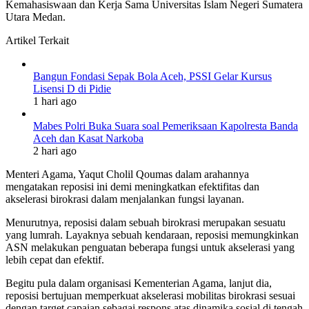
Kemahasiswaan dan Kerja Sama Universitas Islam Negeri Sumatera
Utara Medan.
Artikel Terkait
Bangun Fondasi Sepak Bola Aceh, PSSI Gelar Kursus
Lisensi D di Pidie
1 hari ago
Mabes Polri Buka Suara soal Pemeriksaan Kapolresta Banda
Aceh dan Kasat Narkoba
2 hari ago
Menteri Agama, Yaqut Cholil Qoumas dalam arahannya
mengatakan reposisi ini demi meningkatkan efektifitas dan
akselerasi birokrasi dalam menjalankan fungsi layanan.
Menurutnya, reposisi dalam sebuah birokrasi merupakan sesuatu
yang lumrah. Layaknya sebuah kendaraan, reposisi memungkinkan
ASN melakukan penguatan beberapa fungsi untuk akselerasi yang
lebih cepat dan efektif.
Begitu pula dalam organisasi Kementerian Agama, lanjut dia,
reposisi bertujuan memperkuat akselerasi mobilitas birokrasi sesuai
dengan target capaian sebagai respons atas dinamika sosial di tengah