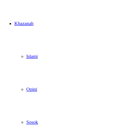
Khazanah
Islami
Opini
Sosok