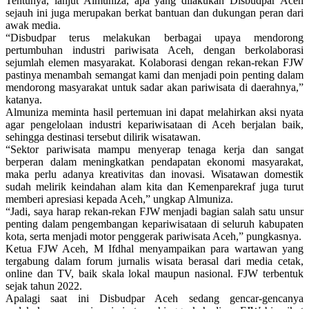
Tentunya, lanjut Almuniza, apa yang dilakukan Disbudpar Aceh
sejauh ini juga merupakan berkat bantuan dan dukungan peran dari
awak media.
“Disbudpar terus melakukan berbagai upaya mendorong
pertumbuhan industri pariwisata Aceh, dengan berkolaborasi
sejumlah elemen masyarakat. Kolaborasi dengan rekan-rekan FJW
pastinya menambah semangat kami dan menjadi poin penting dalam
mendorong masyarakat untuk sadar akan pariwisata di daerahnya,”
katanya.
Almuniza meminta hasil pertemuan ini dapat melahirkan aksi nyata
agar pengelolaan industri kepariwisataan di Aceh berjalan baik,
sehingga destinasi tersebut dilirik wisatawan.
“Sektor pariwisata mampu menyerap tenaga kerja dan sangat
berperan dalam meningkatkan pendapatan ekonomi masyarakat,
maka perlu adanya kreativitas dan inovasi. Wisatawan domestik
sudah melirik keindahan alam kita dan Kemenparekraf juga turut
memberi apresiasi kepada Aceh,” ungkap Almuniza.
“Jadi, saya harap rekan-rekan FJW menjadi bagian salah satu unsur
penting dalam pengembangan kepariwisataan di seluruh kabupaten
kota, serta menjadi motor penggerak pariwisata Aceh,” pungkasnya.
Ketua FJW Aceh, M Ifdhal menyampaikan para wartawan yang
tergabung dalam forum jurnalis wisata berasal dari media cetak,
online dan TV, baik skala lokal maupun nasional. FJW terbentuk
sejak tahun 2022.
Apalagi saat ini Disbudpar Aceh sedang gencar-gencanya