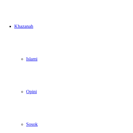
Khazanah
Islami
Opini
Sosok