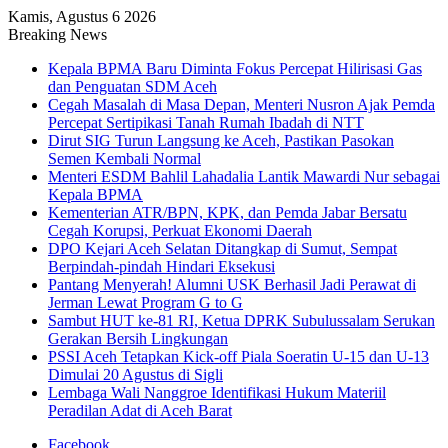
Kamis, Agustus 6 2026
Breaking News
Kepala BPMA Baru Diminta Fokus Percepat Hilirisasi Gas
dan Penguatan SDM Aceh
Cegah Masalah di Masa Depan, Menteri Nusron Ajak Pemda
Percepat Sertipikasi Tanah Rumah Ibadah di NTT
Dirut SIG Turun Langsung ke Aceh, Pastikan Pasokan
Semen Kembali Normal
Menteri ESDM Bahlil Lahadalia Lantik Mawardi Nur sebagai
Kepala BPMA
Kementerian ATR/BPN, KPK, dan Pemda Jabar Bersatu
Cegah Korupsi, Perkuat Ekonomi Daerah
DPO Kejari Aceh Selatan Ditangkap di Sumut, Sempat
Berpindah-pindah Hindari Eksekusi
Pantang Menyerah! Alumni USK Berhasil Jadi Perawat di
Jerman Lewat Program G to G
Sambut HUT ke-81 RI, Ketua DPRK Subulussalam Serukan
Gerakan Bersih Lingkungan
PSSI Aceh Tetapkan Kick-off Piala Soeratin U-15 dan U-13
Dimulai 20 Agustus di Sigli
Lembaga Wali Nanggroe Identifikasi Hukum Materiil
Peradilan Adat di Aceh Barat
Facebook