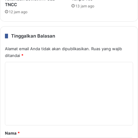
TNCC
13 jam ago
12 jam ago
Tinggalkan Balasan
Alamat email Anda tidak akan dipublikasikan.
Ruas yang wajib
ditandai
*
K
o
m
e
n
t
a
r
Nama
*