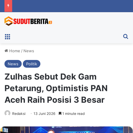
Menu
Ca
Home
/
News
News
Politik
Zulhas Sebut Dek Gam
Petarung, Optimistis PAN
Aceh Raih Posisi 3 Besar
Redaksi
13 Juni 2026
1 minute read