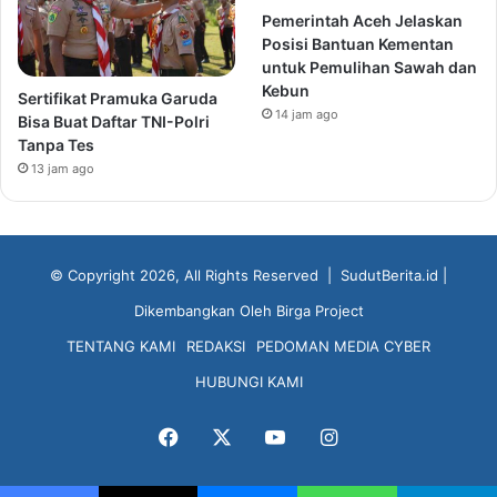
Pemerintah Aceh Jelaskan
Posisi Bantuan Kementan
untuk Pemulihan Sawah dan
Kebun
Sertifikat Pramuka Garuda
14 jam ago
Bisa Buat Daftar TNI-Polri
Tanpa Tes
13 jam ago
© Copyright 2026, All Rights Reserved |
SudutBerita.id
|
Dikembangkan Oleh
Birga Project
TENTANG KAMI
REDAKSI
PEDOMAN MEDIA CYBER
HUBUNGI KAMI
Facebook
X
YouTube
Instagram