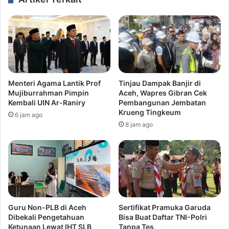
Menteri Agama Lantik Prof
Tinjau Dampak Banjir di
Mujiburrahman Pimpin
Aceh, Wapres Gibran Cek
Kembali UIN Ar-Raniry
Pembangunan Jembatan
Krueng Tingkeum
6 jam ago
8 jam ago
Guru Non-PLB di Aceh
Sertifikat Pramuka Garuda
Dibekali Pengetahuan
Bisa Buat Daftar TNI-Polri
Ketunaan Lewat IHT SLB
Tanpa Tes