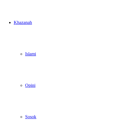
Khazanah
Islami
Opini
Sosok