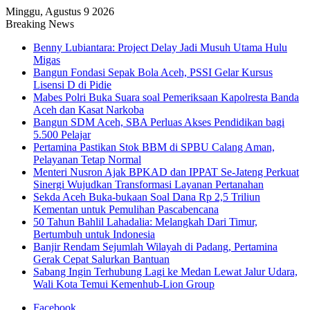
Minggu, Agustus 9 2026
Breaking News
Benny Lubiantara: Project Delay Jadi Musuh Utama Hulu
Migas
Bangun Fondasi Sepak Bola Aceh, PSSI Gelar Kursus
Lisensi D di Pidie
Mabes Polri Buka Suara soal Pemeriksaan Kapolresta Banda
Aceh dan Kasat Narkoba
Bangun SDM Aceh, SBA Perluas Akses Pendidikan bagi
5.500 Pelajar
Pertamina Pastikan Stok BBM di SPBU Calang Aman,
Pelayanan Tetap Normal
Menteri Nusron Ajak BPKAD dan IPPAT Se-Jateng Perkuat
Sinergi Wujudkan Transformasi Layanan Pertanahan
Sekda Aceh Buka-bukaan Soal Dana Rp 2,5 Triliun
Kementan untuk Pemulihan Pascabencana
50 Tahun Bahlil Lahadalia: Melangkah Dari Timur,
Bertumbuh untuk Indonesia
Banjir Rendam Sejumlah Wilayah di Padang, Pertamina
Gerak Cepat Salurkan Bantuan
Sabang Ingin Terhubung Lagi ke Medan Lewat Jalur Udara,
Wali Kota Temui Kemenhub-Lion Group
Facebook