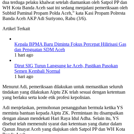
dua terduga pelaku khalwat setelah diamankan oleh Satpol PP dan
WH Kota Banda Aceh saat ini sedang menjalani pemeriksaan oleh
Subbid Paminal Propam Polda Aceh,” kata Kasi Propam Polresta
Banda Aceh AKP Adi Suriyono, Rabu (3/6).
Artikel Terkait
Kepala BPMA Baru Diminta Fokus Percepat Hilirisasi Gas
dan Penguatan SDM Aceh
1 hari ago
Dirut SIG Turun Langsung ke Aceh, Pastikan Pasokan
Semen Kembali Normal
1 hari ago
Menurut Adi, pemeriksaan dilakukan untuk memastikan seluruh
tindakan yang dilakukan Aiptu ZK telah sesuai dengan ketentuan
yang berlaku serta kode etik profesi kepolisian.
Adi menjelaskan, permohonan penangguhan bermula ketika YS
meminta bantuan kepada Aiptu ZK. Permintaan itu disampaikan
dengan alasan mendekati Hari Raya Idul Adha. Selain itu, YS
disebut telah memenuhi syarat dan ketentuan yang diatur dalam
Qanun Jinayat Aceh yang diajukan oleh Satpol PP dan WH Kota