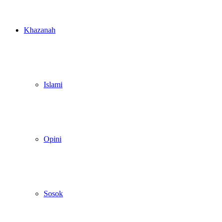
Khazanah
Islami
Opini
Sosok