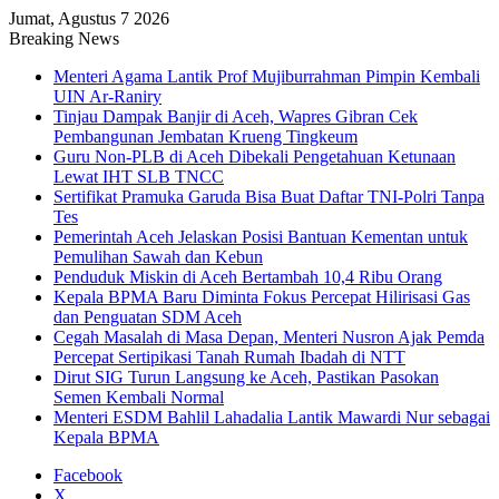
Jumat, Agustus 7 2026
Breaking News
Menteri Agama Lantik Prof Mujiburrahman Pimpin Kembali
UIN Ar-Raniry
Tinjau Dampak Banjir di Aceh, Wapres Gibran Cek
Pembangunan Jembatan Krueng Tingkeum
Guru Non-PLB di Aceh Dibekali Pengetahuan Ketunaan
Lewat IHT SLB TNCC
Sertifikat Pramuka Garuda Bisa Buat Daftar TNI-Polri Tanpa
Tes
Pemerintah Aceh Jelaskan Posisi Bantuan Kementan untuk
Pemulihan Sawah dan Kebun
Penduduk Miskin di Aceh Bertambah 10,4 Ribu Orang
Kepala BPMA Baru Diminta Fokus Percepat Hilirisasi Gas
dan Penguatan SDM Aceh
Cegah Masalah di Masa Depan, Menteri Nusron Ajak Pemda
Percepat Sertipikasi Tanah Rumah Ibadah di NTT
Dirut SIG Turun Langsung ke Aceh, Pastikan Pasokan
Semen Kembali Normal
Menteri ESDM Bahlil Lahadalia Lantik Mawardi Nur sebagai
Kepala BPMA
Facebook
X