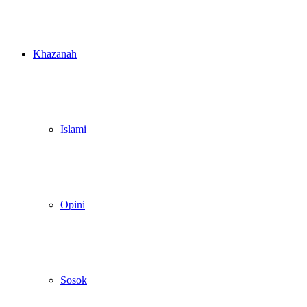
Khazanah
Islami
Opini
Sosok