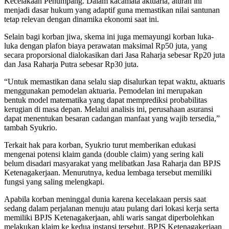
Kecelakaan Penumpang. Dalam kacamata aktuaria, aturan ini
menjadi dasar hukum yang adaptif guna memastikan nilai santunan
tetap relevan dengan dinamika ekonomi saat ini.
Selain bagi korban jiwa, skema ini juga memayungi korban luka-
luka dengan plafon biaya perawatan maksimal Rp50 juta, yang
secara proporsional dialokasikan dari Jasa Raharja sebesar Rp20 juta
dan Jasa Raharja Putra sebesar Rp30 juta.
“Untuk memastikan dana selalu siap disalurkan tepat waktu, aktuaris
menggunakan pemodelan aktuaria. Pemodelan ini merupakan
bentuk model matematika yang dapat memprediksi probabilitas
kerugian di masa depan. Melalui analisis ini, perusahaan asuransi
dapat menentukan besaran cadangan manfaat yang wajib tersedia,”
tambah Syukrio.
Terkait hak para korban, Syukrio turut memberikan edukasi
mengenai potensi klaim ganda (double claim) yang sering kali
belum disadari masyarakat yang melibatkan Jasa Raharja dan BPJS
Ketenagakerjaan. Menurutnya, kedua lembaga tersebut memiliki
fungsi yang saling melengkapi.
Apabila korban meninggal dunia karena kecelakaan persis saat
sedang dalam perjalanan menuju atau pulang dari lokasi kerja serta
memiliki BPJS Ketenagakerjaan, ahli waris sangat diperbolehkan
melakukan klaim ke kedua instansi tersebut. BPJS Ketenagakerjaan