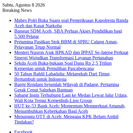
Sabtu, Agustus 8 2026
Breaking News
Mabes Polri Buka Suara soal Pemeriksaan Kapolresta Banda
Aceh dan Kasat Narkoba
Bangun SDM Aceh, SBA Perluas Akses Pendidikan bagi
5.500 Pelajar
Pertamina Pastikan Stok BBM di SPBU Calang Aman,
Pelayanan Tetap Normal
Menteri Nusron Ajak BPKAD dan IPPAT Se-Jateng Perkuat
Sinergi Wujudkan Transformasi Layanan Pertanahan
Sekda Aceh Buka-bukaan Soal Dana Rp 2,5 Triliun
Kementan untuk Pemulihan Pascabencana
50 Tahun Bahlil Lahadalia: Melangkah Dari Timur,
Bertumbuh untuk Indonesia
Banjir Rendam Sejumlah Wilayah di Padang, Pertamina
Gerak Cepat Salurkan Bantuan
Sabang Ingin Terhubung Lagi ke Medan Lewat Jalur Udara,
Wali Kota Temui Kemenhub-Lion Group
HUT ke-53 Bank Aceh: Momentum Memperkuat Amanah,
Menumbuhkan Keberkahan Bagi Aceh
Menunggu OTT di Aceh: Mengapa KPK Belum Ambil
Tindakan?
Facebook