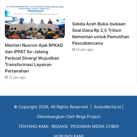
Sekda Aceh Buka-bukaan
Soal Dana Rp 2,5 Triliun
Kementan untuk Pemulihan
Pascabencana
Menteri Nusron Ajak BPKAD
14 jam ago
dan IPPAT Se-Jateng
Perkuat Sinergi Wujudkan
Transformasi Layanan
Pertanahan
12 jam ago
© Copyright 2026, All Rights Reserved |
SudutBerita.id
|
Dikembangkan Oleh
Birga Project
TENTANG KAMI
REDAKSI
PEDOMAN MEDIA CYBER
HUBUNGI KAMI