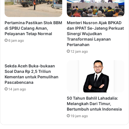
Pertamina Pastikan Stok BBM
Menteri Nusron Ajak BPKAD
di SPBU Calang Aman,
dan IPPAT Se-Jateng Perkuat
Pelayanan Tetap Normal
Sinergi Wujudkan
Transformasi Layanan
6 jam ago
Pertanahan
12 jam ago
Sekda Aceh Buka-bukaan
Soal Dana Rp 2,5 Triliun
Kementan untuk Pemulihan
Pascabencana
14 jam ago
50 Tahun Bahlil Lahadalia:
Melangkah Dari Timur,
Bertumbuh untuk Indonesia
19 jam ago