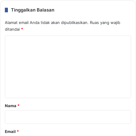
Tinggalkan Balasan
Alamat email Anda tidak akan dipublikasikan.
Ruas yang wajib
ditandai
*
K
o
m
e
n
t
a
r
Nama
*
*
Email
*