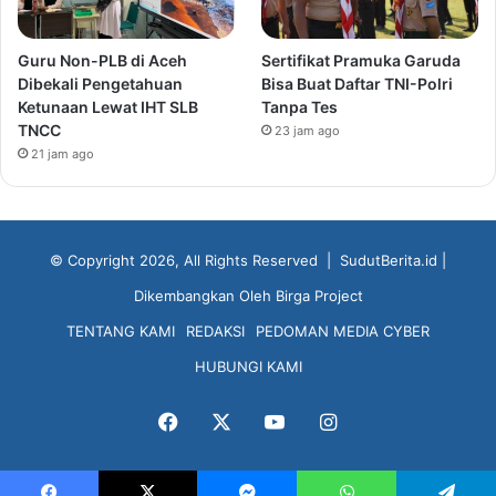
Guru Non-PLB di Aceh
Sertifikat Pramuka Garuda
Dibekali Pengetahuan
Bisa Buat Daftar TNI-Polri
Ketunaan Lewat IHT SLB
Tanpa Tes
TNCC
23 jam ago
21 jam ago
© Copyright 2026, All Rights Reserved |
SudutBerita.id
|
Dikembangkan Oleh
Birga Project
TENTANG KAMI
REDAKSI
PEDOMAN MEDIA CYBER
HUBUNGI KAMI
Facebook
X
YouTube
Instagram