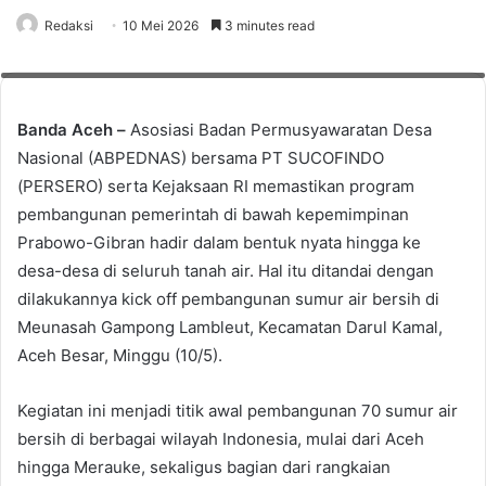
Pastikan Program Pemerintah Hadir Hingga ke Desa, Kolaborasi
Redaksi
10 Mei 2026
3 minutes read
ABPEDNAS, SUCOFINDO dan Kejaksaan RI Atasi Persoalan Air Bersih di Aceh
Besar. Foto: Reza G
Banda Aceh –
Asosiasi Badan Permusyawaratan Desa
Nasional (ABPEDNAS) bersama PT SUCOFINDO
(PERSERO) serta Kejaksaan RI memastikan program
pembangunan pemerintah di bawah kepemimpinan
Prabowo-Gibran hadir dalam bentuk nyata hingga ke
desa-desa di seluruh tanah air. Hal itu ditandai dengan
dilakukannya kick off pembangunan sumur air bersih di
Meunasah Gampong Lambleut, Kecamatan Darul Kamal,
Aceh Besar, Minggu (10/5).
Kegiatan ini menjadi titik awal pembangunan 70 sumur air
bersih di berbagai wilayah Indonesia, mulai dari Aceh
hingga Merauke, sekaligus bagian dari rangkaian