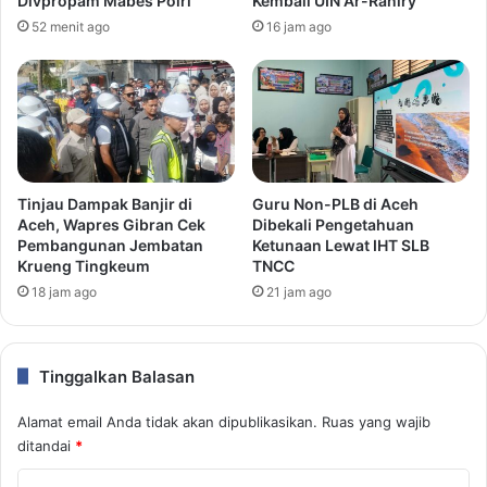
Divpropam Mabes Polri
Kembali UIN Ar-Raniry
52 menit ago
16 jam ago
Tinjau Dampak Banjir di
Guru Non-PLB di Aceh
Aceh, Wapres Gibran Cek
Dibekali Pengetahuan
Pembangunan Jembatan
Ketunaan Lewat IHT SLB
Krueng Tingkeum
TNCC
18 jam ago
21 jam ago
Tinggalkan Balasan
Alamat email Anda tidak akan dipublikasikan.
Ruas yang wajib
ditandai
*
K