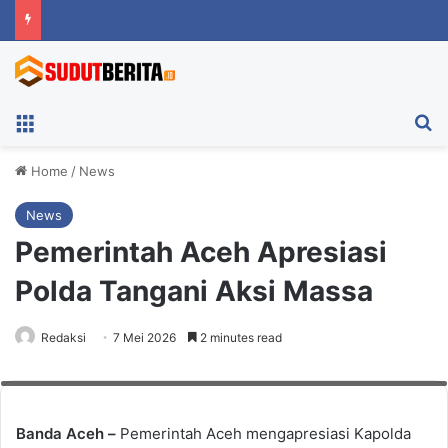
Menu
Ca
Home
/
News
News
Pemerintah Aceh Apresiasi
Polda Tangani Aksi Massa
Redaksi
7 Mei 2026
2 minutes read
Sekda Aceh, M. Nasir Syamaun bersama Kapolda Aceh Irjen Pol Marzuki
Ali Basyah. Foto: Humas Aceh
Banda Aceh –
Pemerintah Aceh mengapresiasi Kapolda