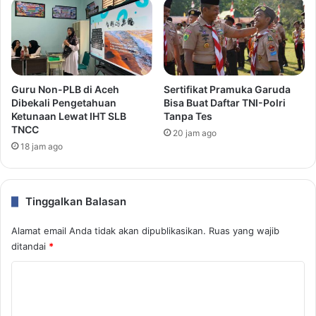
Guru Non-PLB di Aceh
Sertifikat Pramuka Garuda
Dibekali Pengetahuan
Bisa Buat Daftar TNI-Polri
Ketunaan Lewat IHT SLB
Tanpa Tes
TNCC
20 jam ago
18 jam ago
Tinggalkan Balasan
Alamat email Anda tidak akan dipublikasikan.
Ruas yang wajib
ditandai
*
K
o
m