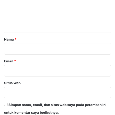
e
n
t
a
r
Nama
*
*
Email
*
Situs Web
Simpan nama, email, dan situs web saya pada peramban ini
untuk komentar saya berikutnya.