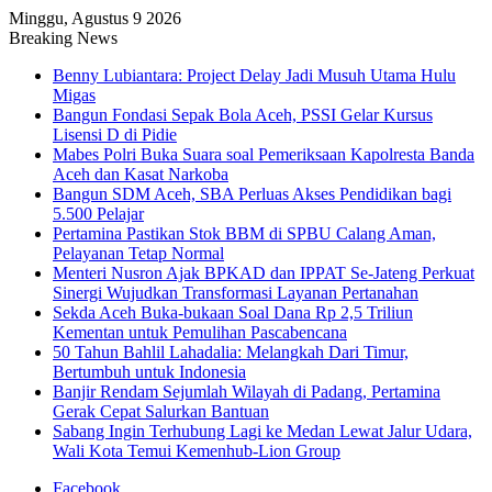
Minggu, Agustus 9 2026
Breaking News
Benny Lubiantara: Project Delay Jadi Musuh Utama Hulu
Migas
Bangun Fondasi Sepak Bola Aceh, PSSI Gelar Kursus
Lisensi D di Pidie
Mabes Polri Buka Suara soal Pemeriksaan Kapolresta Banda
Aceh dan Kasat Narkoba
Bangun SDM Aceh, SBA Perluas Akses Pendidikan bagi
5.500 Pelajar
Pertamina Pastikan Stok BBM di SPBU Calang Aman,
Pelayanan Tetap Normal
Menteri Nusron Ajak BPKAD dan IPPAT Se-Jateng Perkuat
Sinergi Wujudkan Transformasi Layanan Pertanahan
Sekda Aceh Buka-bukaan Soal Dana Rp 2,5 Triliun
Kementan untuk Pemulihan Pascabencana
50 Tahun Bahlil Lahadalia: Melangkah Dari Timur,
Bertumbuh untuk Indonesia
Banjir Rendam Sejumlah Wilayah di Padang, Pertamina
Gerak Cepat Salurkan Bantuan
Sabang Ingin Terhubung Lagi ke Medan Lewat Jalur Udara,
Wali Kota Temui Kemenhub-Lion Group
Facebook