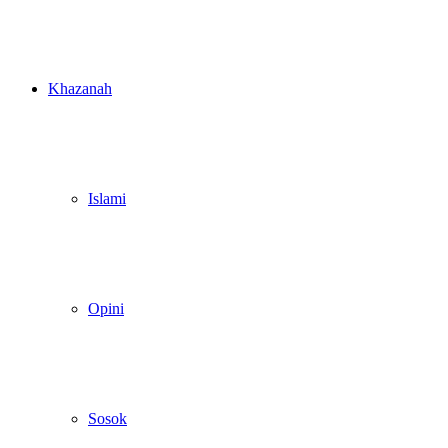
Khazanah
Islami
Opini
Sosok