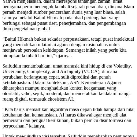
Yahwa menjelaskan, dalam merespons tantangan zaman, umat
beragama perlu menengok kembali sejarah peradaban, dimana Islam
pernah menjadi sumber pencerahan dunia yang luar biasa, salah
satunya melalui Baitul Hikmah pada abad pertengahan yang
berfungsi sebagai pusat riset, penerjemahan, dan pengembangan
ilmu pengetahuan global.
“Baitul Hikmah bukan sekadar perpustakaan, tetapi pusat intelektual
yang memadukan nilai-nilai agama dengan rasionalitas untuk
menjawab persoalan kehidupan. Semangat inilah yang perlu kita
hidupkan kembali hari ini,” ujarnya.
Saifuddin menambahkan, umat manusia kini hidup di era Volatility,
Uncertainty, Complexity, and Ambiguity (VUCA), di mana
perubahan berlangsung cepat, sulit diprediksi dan penuh
ketidakpastian. Dalam konteks ini, ASN Kementerian Agama
diharapkan mampu menghadirkan konten keagamaan yang
otoritatif, valid, sejuk, moderat, dan mencerahkan ke dalam ruang-
ruang digital, termasuk ekosistem AI.
“Kita harus memastikan algoritma masa depan tidak hampa dari nilai
ketuhanan dan kemanusiaan. AI harus dikawal agar menjadi alat
pemersatu dan penguat kerukunan, bukan pemicu disinformasi dan
perpecahan,” katanya.
Untuk mewujudkan visi tersebut, Saifuddin menekankan pentingnya