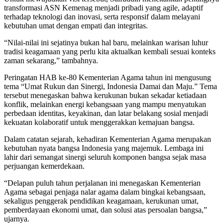
transformasi ASN Kemenag menjadi pribadi yang agile, adaptif
terhadap teknologi dan inovasi, serta responsif dalam melayani
kebutuhan umat dengan empati dan integritas.
“Nilai-nilai ini sejatinya bukan hal baru, melainkan warisan luhur
tradisi keagamaan yang perlu kita aktualkan kembali sesuai konteks
zaman sekarang,” tambahnya.
Peringatan HAB ke-80 Kementerian Agama tahun ini mengusung
tema “Umat Rukun dan Sinergi, Indonesia Damai dan Maju.” Tema
tersebut menegaskan bahwa kerukunan bukan sekadar ketiadaan
konflik, melainkan energi kebangsaan yang mampu menyatukan
perbedaan identitas, keyakinan, dan latar belakang sosial menjadi
kekuatan kolaboratif untuk menggerakkan kemajuan bangsa.
Dalam catatan sejarah, kehadiran Kementerian Agama merupakan
kebutuhan nyata bangsa Indonesia yang majemuk. Lembaga ini
lahir dari semangat sinergi seluruh komponen bangsa sejak masa
perjuangan kemerdekaan.
“Delapan puluh tahun perjalanan ini menegaskan Kementerian
Agama sebagai penjaga nalar agama dalam bingkai kebangsaan,
sekaligus penggerak pendidikan keagamaan, kerukunan umat,
pemberdayaan ekonomi umat, dan solusi atas persoalan bangsa,”
ujarnya.