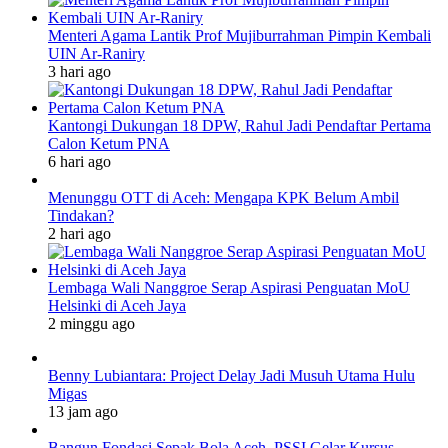
Menteri Agama Lantik Prof Mujiburrahman Pimpin Kembali
UIN Ar-Raniry
3 hari ago
Kantongi Dukungan 18 DPW, Rahul Jadi Pendaftar Pertama
Calon Ketum PNA
6 hari ago
Menunggu OTT di Aceh: Mengapa KPK Belum Ambil
Tindakan?
2 hari ago
Lembaga Wali Nanggroe Serap Aspirasi Penguatan MoU
Helsinki di Aceh Jaya
2 minggu ago
Benny Lubiantara: Project Delay Jadi Musuh Utama Hulu
Migas
13 jam ago
Bangun Fondasi Sepak Bola Aceh, PSSI Gelar Kursus