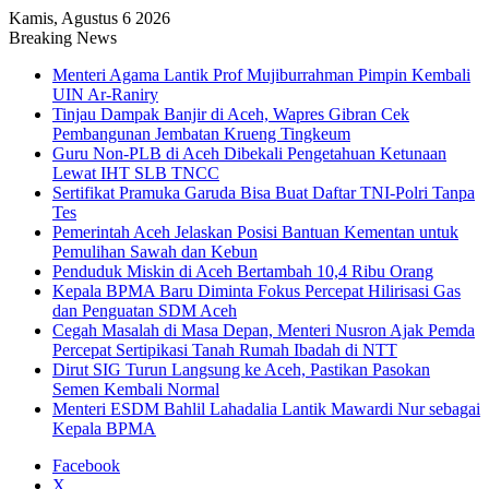
Kamis, Agustus 6 2026
Breaking News
Menteri Agama Lantik Prof Mujiburrahman Pimpin Kembali
UIN Ar-Raniry
Tinjau Dampak Banjir di Aceh, Wapres Gibran Cek
Pembangunan Jembatan Krueng Tingkeum
Guru Non-PLB di Aceh Dibekali Pengetahuan Ketunaan
Lewat IHT SLB TNCC
Sertifikat Pramuka Garuda Bisa Buat Daftar TNI-Polri Tanpa
Tes
Pemerintah Aceh Jelaskan Posisi Bantuan Kementan untuk
Pemulihan Sawah dan Kebun
Penduduk Miskin di Aceh Bertambah 10,4 Ribu Orang
Kepala BPMA Baru Diminta Fokus Percepat Hilirisasi Gas
dan Penguatan SDM Aceh
Cegah Masalah di Masa Depan, Menteri Nusron Ajak Pemda
Percepat Sertipikasi Tanah Rumah Ibadah di NTT
Dirut SIG Turun Langsung ke Aceh, Pastikan Pasokan
Semen Kembali Normal
Menteri ESDM Bahlil Lahadalia Lantik Mawardi Nur sebagai
Kepala BPMA
Facebook
X