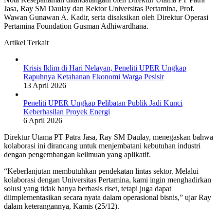
Jasa, Ray SM Daulay dan Rektor Universitas Pertamina, Prof.
Wawan Gunawan A. Kadir, serta disaksikan oleh Direktur Operasi
Pertamina Foundation Gusman Adhiwardhana.
Artikel Terkait
Krisis Iklim di Hari Nelayan, Peneliti UPER Ungkap
Rapuhnya Ketahanan Ekonomi Warga Pesisir
13 April 2026
Peneliti UPER Ungkap Pelibatan Publik Jadi Kunci
Keberhasilan Proyek Energi
6 April 2026
Direktur Utama PT Patra Jasa, Ray SM Daulay, menegaskan bahwa
kolaborasi ini dirancang untuk menjembatani kebutuhan industri
dengan pengembangan keilmuan yang aplikatif.
“Keberlanjutan membutuhkan pendekatan lintas sektor. Melalui
kolaborasi dengan Universitas Pertamina, kami ingin menghadirkan
solusi yang tidak hanya berbasis riset, tetapi juga dapat
diimplementasikan secara nyata dalam operasional bisnis,” ujar Ray
dalam keterangannya, Kamis (25/12).