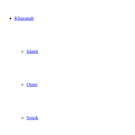
Khazanah
Islami
Opini
Sosok