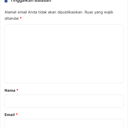
Tinggalkan Balasan
Alamat email Anda tidak akan dipublikasikan.
Ruas yang wajib
ditandai
*
K
o
m
e
n
t
a
r
Nama
*
*
Email
*