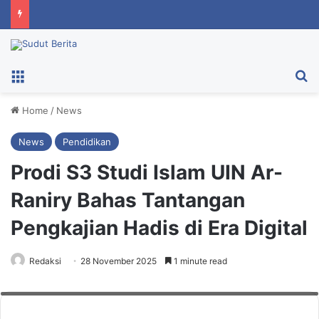
Menu
Ca
Home
/
News
News
Pendidikan
Prodi S3 Studi Islam UIN Ar-
Raniry Bahas Tantangan
Pengkajian Hadis di Era Digital
Kuliah umum bertema “Pengkajian Hadis dan Isu Kontemporer dalam Era
Redaksi
28 November 2025
1 minute read
Digital”, di Ruang Multifungsi Pascasarjana UIN Ar-Raniry, Jumat (28/11). Foto:
UINAR