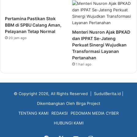
Pertamina Pastikan Stok
BBM di SPBU Calang Aman,
Pelayanan Tetap Normal
Menteri Nusron Ajak BPKAD
20 jam ago
dan IPPAT Se-Jateng
Perkuat Sinergi Wujudkan
Transformasi Layanan
Pertanahan
1 hari ago
© Copyright 2026, All Rights Reserved |
SudutBerita.id
|
Dikembangkan Oleh
Birga Project
TENTANG KAMI
REDAKSI
PEDOMAN MEDIA CYBER
HUBUNGI KAMI