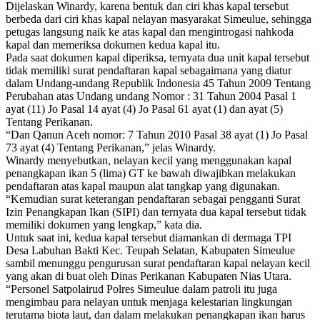
Dijelaskan Winardy, karena bentuk dan ciri khas kapal tersebut
berbeda dari ciri khas kapal nelayan masyarakat Simeulue, sehingga
petugas langsung naik ke atas kapal dan mengintrogasi nahkoda
kapal dan memeriksa dokumen kedua kapal itu.
Pada saat dokumen kapal diperiksa, ternyata dua unit kapal tersebut
tidak memiliki surat pendaftaran kapal sebagaimana yang diatur
dalam Undang-undang Republik Indonesia 45 Tahun 2009 Tentang
Perubahan atas Undang undang Nomor : 31 Tahun 2004 Pasal 1
ayat (11) Jo Pasal 14 ayat (4) Jo Pasal 61 ayat (1) dan ayat (5)
Tentang Perikanan.
“Dan Qanun Aceh nomor: 7 Tahun 2010 Pasal 38 ayat (1) Jo Pasal
73 ayat (4) Tentang Perikanan,” jelas Winardy.
Winardy menyebutkan, nelayan kecil yang menggunakan kapal
penangkapan ikan 5 (lima) GT ke bawah diwajibkan melakukan
pendaftaran atas kapal maupun alat tangkap yang digunakan.
“Kemudian surat keterangan pendaftaran sebagai pengganti Surat
Izin Penangkapan Ikan (SIPI) dan ternyata dua kapal tersebut tidak
memiliki dokumen yang lengkap,” kata dia.
Untuk saat ini, kedua kapal tersebut diamankan di dermaga TPI
Desa Labuhan Bakti Kec. Teupah Selatan, Kabupaten Simeulue
sambil menunggu pengurusan surat pendaftaran kapal nelayan kecil
yang akan di buat oleh Dinas Perikanan Kabupaten Nias Utara.
“Personel Satpolairud Polres Simeulue dalam patroli itu juga
mengimbau para nelayan untuk menjaga kelestarian lingkungan
terutama biota laut, dan dalam melakukan penangkapan ikan harus