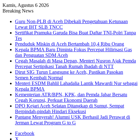
Kamis, Agustus 6 2026
Breaking News
Guru Non-PLB di Aceh Dibekali Pengetahuan Ketunaan
Lewat IHT SLB TNCC
Sertifikat Pramuka Garuda Bisa Buat Daftar TNI-Polri Tanpa
Tes
Penduduk Miskin di Aceh Bertambah 10,4 Ribu Orang
Kepala BPMA Baru Diminta Fokus Percepat Hilirisasi Gas
dan Penguatan SDM Aceh
Cegah Masalah di Masa Depan, Menteri Nusron Ajak Pemda
Percepat Sertipikasi Tanah Rumah Ibadah di NTT
Dirut SIG Turun Langsung ke Aceh, Pastikan Pasokan
Semen Kembali Normal
Menteri ESDM Bahlil Lahadalia Lantik Mawardi Nur sebagai
Kepala BPMA
Kementerian ATR/BPN, KPK, dan Pemda Jabar Bersatu
Cegah Korupsi, Perkuat Ekonomi Daerah
DPO Kejari Aceh Selatan Ditangkap di Sumut, Sempat
Berpindah-pindah Hindari Eksekusi
Pantang Menyerah! Alumni USK Berhasil Jadi Perawat di
Jerman Lewat Program G to G
Facebook
X