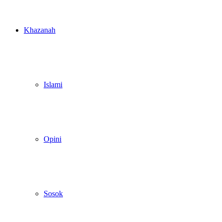
Khazanah
Islami
Opini
Sosok