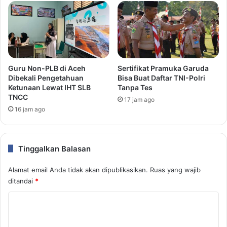
Guru Non-PLB di Aceh
Sertifikat Pramuka Garuda
Dibekali Pengetahuan
Bisa Buat Daftar TNI-Polri
Ketunaan Lewat IHT SLB
Tanpa Tes
TNCC
17 jam ago
16 jam ago
Tinggalkan Balasan
Alamat email Anda tidak akan dipublikasikan.
Ruas yang wajib
ditandai
*
K
o