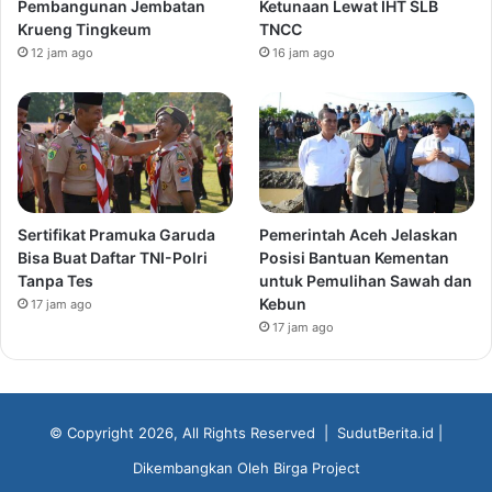
Pembangunan Jembatan
Ketunaan Lewat IHT SLB
Krueng Tingkeum
TNCC
12 jam ago
16 jam ago
Sertifikat Pramuka Garuda
Pemerintah Aceh Jelaskan
Bisa Buat Daftar TNI-Polri
Posisi Bantuan Kementan
Tanpa Tes
untuk Pemulihan Sawah dan
Kebun
17 jam ago
17 jam ago
© Copyright 2026, All Rights Reserved |
SudutBerita.id
|
Dikembangkan Oleh
Birga Project