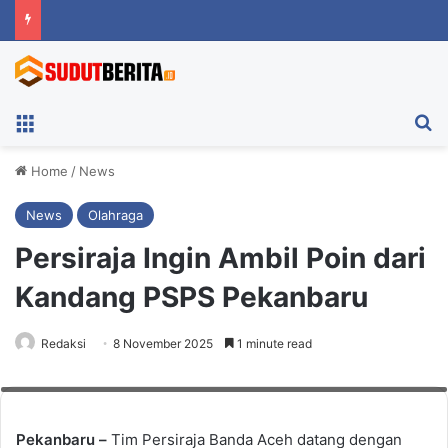
Menu
Ca
Home
/
News
News
Olahraga
Persiraja Ingin Ambil Poin dari
Kandang PSPS Pekanbaru
Redaksi
8 November 2025
1 minute read
Ilustrasi, pemain Persiraja usai latihan di Stadion Utama Sumut, Deli
Serdang, Jumat (24/10/2025) sore. Foto: Muhammad Fadhil/sudutberita.id
Pekanbaru –
Tim Persiraja Banda Aceh datang dengan