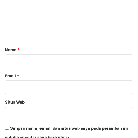
m
e
n
t
a
r
Nama
*
*
Email
*
Situs Web
Simpan nama, email, dan situs web saya pada peramban ini
untuk komentar saya berikutnya.