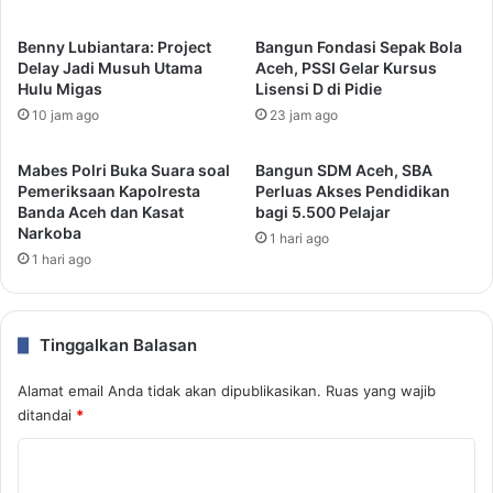
Benny Lubiantara: Project
Bangun Fondasi Sepak Bola
Delay Jadi Musuh Utama
Aceh, PSSI Gelar Kursus
Hulu Migas
Lisensi D di Pidie
10 jam ago
23 jam ago
Mabes Polri Buka Suara soal
Bangun SDM Aceh, SBA
Pemeriksaan Kapolresta
Perluas Akses Pendidikan
Banda Aceh dan Kasat
bagi 5.500 Pelajar
Narkoba
1 hari ago
1 hari ago
Tinggalkan Balasan
Alamat email Anda tidak akan dipublikasikan.
Ruas yang wajib
ditandai
*
K
o