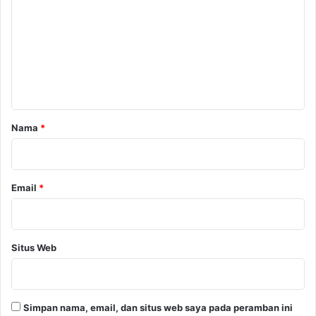
m
e
n
t
a
r
Nama
*
*
Email
*
Situs Web
Simpan nama, email, dan situs web saya pada peramban ini