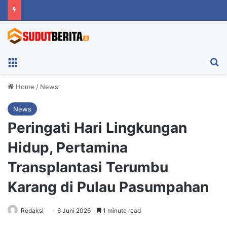
Menu
Ca
Home
/
News
News
Peringati Hari Lingkungan
Hidup, Pertamina
Transplantasi Terumbu
Karang di Pulau Pasumpahan
Redaksi
6 Juni 2026
1 minute read
Peringati Hari Lingkungan Hidup, Pertamina Transplantasi Terumbu