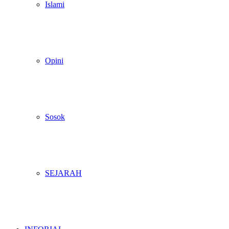
Islami
Opini
Sosok
SEJARAH