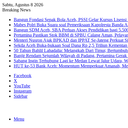
Sabtu, Agustus 8 2026
Breaking News
Bangun Fondasi Sepak Bola Aceh, PSSI Gelar Kursus Lisensi 
Mabes Polri Buka Suara soal Pemeriksaan Kapolresta Banda 
Bangun SDM Aceh, SBA Perluas Akses Pendidikan bagi 5.500
Pertamina Pastikan Stok BBM di SPBU Calang Aman, Pelaya
Menteri Nusron Ajak BPKAD dan IPPAT Se-Jateng Perkuat Si
Sekda Aceh Buka-bukaan Soal Dana Rp 2,5 Triliun Kementan
50 Tahun Bahlil Lahadalia: Melangkah Dari Timur, Bertumbuh
Banjir Rendam Sejumlah Wilayah di Padang, Pertamina Gerak
Sabang Ingin Terhubung Lagi ke Medan Lewat Jalur Udara, 
HUT ke-53 Bank Aceh: Momentum Memperkuat Amanah, Me
Facebook
X
YouTube
Instagram
Sidebar
Menu