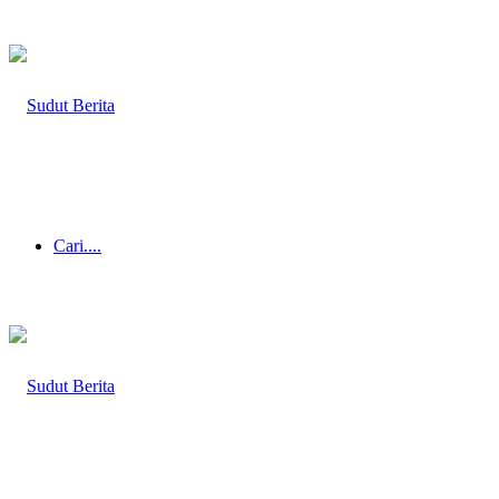
Cari....