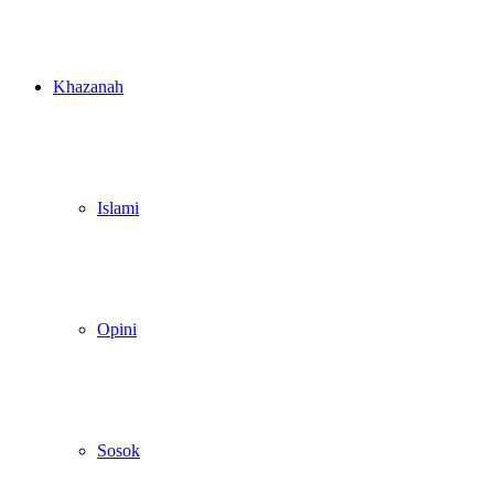
Khazanah
Islami
Opini
Sosok