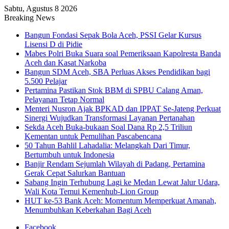
Sabtu, Agustus 8 2026
Breaking News
Bangun Fondasi Sepak Bola Aceh, PSSI Gelar Kursus
Lisensi D di Pidie
Mabes Polri Buka Suara soal Pemeriksaan Kapolresta Banda
Aceh dan Kasat Narkoba
Bangun SDM Aceh, SBA Perluas Akses Pendidikan bagi
5.500 Pelajar
Pertamina Pastikan Stok BBM di SPBU Calang Aman,
Pelayanan Tetap Normal
Menteri Nusron Ajak BPKAD dan IPPAT Se-Jateng Perkuat
Sinergi Wujudkan Transformasi Layanan Pertanahan
Sekda Aceh Buka-bukaan Soal Dana Rp 2,5 Triliun
Kementan untuk Pemulihan Pascabencana
50 Tahun Bahlil Lahadalia: Melangkah Dari Timur,
Bertumbuh untuk Indonesia
Banjir Rendam Sejumlah Wilayah di Padang, Pertamina
Gerak Cepat Salurkan Bantuan
Sabang Ingin Terhubung Lagi ke Medan Lewat Jalur Udara,
Wali Kota Temui Kemenhub-Lion Group
HUT ke-53 Bank Aceh: Momentum Memperkuat Amanah,
Menumbuhkan Keberkahan Bagi Aceh
Facebook