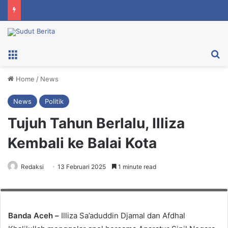
Menu
Ca
Home
/
News
News
Politik
Tujuh Tahun Berlalu, Illiza
Kembali ke Balai Kota
Redaksi
13 Februari 2025
1 minute read
Illiza Sa'aduddin Djamal pada hari pertama bertugas sebagai Wali Kota
Banda Aceh, Kamis (13/2/2025). Foto: Humas Banda Aceh
Banda Aceh –
Illiza Sa’aduddin Djamal dan Afdhal