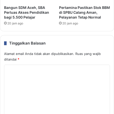
Bangun SDM Aceh, SBA
Pertamina Pastikan Stok BBM
Perluas Akses Pendidikan
di SPBU Calang Aman,
bagi 5.500 Pelajar
Pelayanan Tetap Normal
20 jam ago
20 jam ago
Tinggalkan Balasan
Alamat email Anda tidak akan dipublikasikan.
Ruas yang wajib
ditandai
*
K
o
m
e
n
t