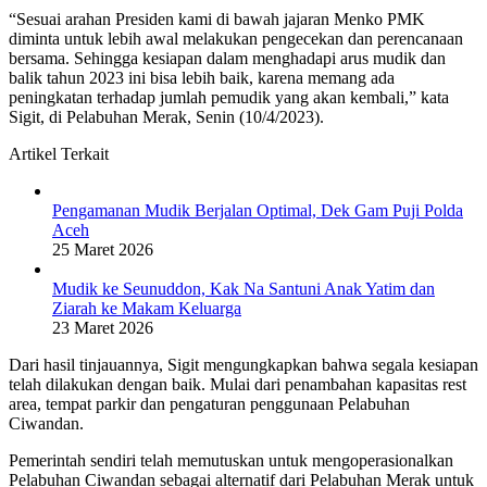
“Sesuai arahan Presiden kami di bawah jajaran Menko PMK
diminta untuk lebih awal melakukan pengecekan dan perencanaan
bersama. Sehingga kesiapan dalam menghadapi arus mudik dan
balik tahun 2023 ini bisa lebih baik, karena memang ada
peningkatan terhadap jumlah pemudik yang akan kembali,” kata
Sigit, di Pelabuhan Merak, Senin (10/4/2023).
Artikel Terkait
Pengamanan Mudik Berjalan Optimal, Dek Gam Puji Polda
Aceh
25 Maret 2026
Mudik ke Seunuddon, Kak Na Santuni Anak Yatim dan
Ziarah ke Makam Keluarga
23 Maret 2026
Dari hasil tinjauannya, Sigit mengungkapkan bahwa segala kesiapan
telah dilakukan dengan baik. Mulai dari penambahan kapasitas rest
area, tempat parkir dan pengaturan penggunaan Pelabuhan
Ciwandan.
Pemerintah sendiri telah memutuskan untuk mengoperasionalkan
Pelabuhan Ciwandan sebagai alternatif dari Pelabuhan Merak untuk