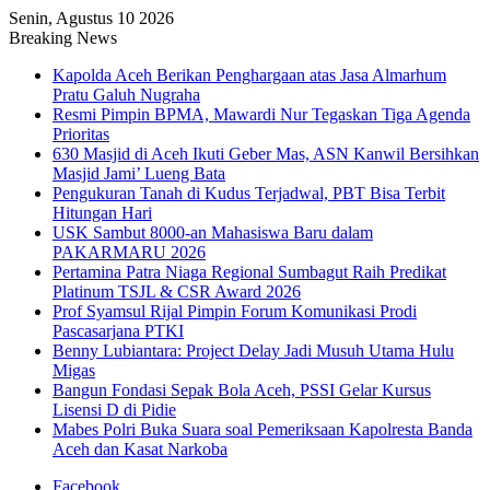
Senin, Agustus 10 2026
Breaking News
Kapolda Aceh Berikan Penghargaan atas Jasa Almarhum
Pratu Galuh Nugraha
Resmi Pimpin BPMA, Mawardi Nur Tegaskan Tiga Agenda
Prioritas
630 Masjid di Aceh Ikuti Geber Mas, ASN Kanwil Bersihkan
Masjid Jami’ Lueng Bata
Pengukuran Tanah di Kudus Terjadwal, PBT Bisa Terbit
Hitungan Hari
USK Sambut 8000-an Mahasiswa Baru dalam
PAKARMARU 2026
Pertamina Patra Niaga Regional Sumbagut Raih Predikat
Platinum TSJL & CSR Award 2026
Prof Syamsul Rijal Pimpin Forum Komunikasi Prodi
Pascasarjana PTKI
Benny Lubiantara: Project Delay Jadi Musuh Utama Hulu
Migas
Bangun Fondasi Sepak Bola Aceh, PSSI Gelar Kursus
Lisensi D di Pidie
Mabes Polri Buka Suara soal Pemeriksaan Kapolresta Banda
Aceh dan Kasat Narkoba
Facebook