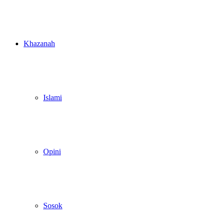
Khazanah
Islami
Opini
Sosok