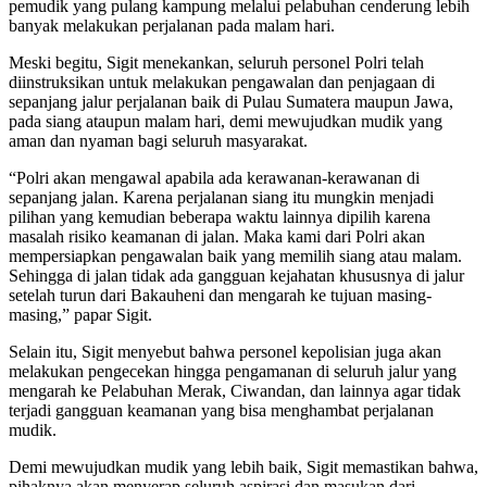
pemudik yang pulang kampung melalui pelabuhan cenderung lebih
banyak melakukan perjalanan pada malam hari.
Meski begitu, Sigit menekankan, seluruh personel Polri telah
diinstruksikan untuk melakukan pengawalan dan penjagaan di
sepanjang jalur perjalanan baik di Pulau Sumatera maupun Jawa,
pada siang ataupun malam hari, demi mewujudkan mudik yang
aman dan nyaman bagi seluruh masyarakat.
“Polri akan mengawal apabila ada kerawanan-kerawanan di
sepanjang jalan. Karena perjalanan siang itu mungkin menjadi
pilihan yang kemudian beberapa waktu lainnya dipilih karena
masalah risiko keamanan di jalan. Maka kami dari Polri akan
mempersiapkan pengawalan baik yang memilih siang atau malam.
Sehingga di jalan tidak ada gangguan kejahatan khususnya di jalur
setelah turun dari Bakauheni dan mengarah ke tujuan masing-
masing,” papar Sigit.
Selain itu, Sigit menyebut bahwa personel kepolisian juga akan
melakukan pengecekan hingga pengamanan di seluruh jalur yang
mengarah ke Pelabuhan Merak, Ciwandan, dan lainnya agar tidak
terjadi gangguan keamanan yang bisa menghambat perjalanan
mudik.
Demi mewujudkan mudik yang lebih baik, Sigit memastikan bahwa,
pihaknya akan menyerap seluruh aspirasi dan masukan dari