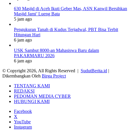
630 Masjid di Aceh Ikuti Geber Mas, ASN Kanwil Bersihkan
Masjid Jami’ Lueng Bata
5 jam ago
Pengukuran Tanah di Kudus Terjadwal, PBT Bisa Terbit
Hitungan Hari
6 jam ago
USK Sambut 8000-an Mahasiswa Baru dalam
PAKARMARU 2026
6 jam ago
© Copyright 2026, All Rights Reserved |
SudutBerita.id
|
Dikembangkan Oleh
Birga Project
TENTANG KAMI
REDAKSI
PEDOMAN MEDIA CYBER
HUBUNGI KAMI
Facebook
X
YouTube
Instagram