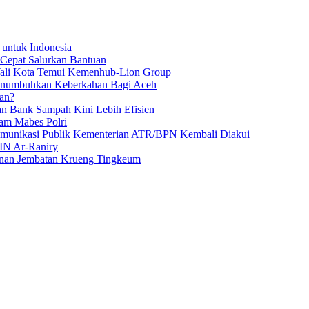
 untuk Indonesia
 Cepat Salurkan Bantuan
Wali Kota Temui Kemenhub-Lion Group
numbuhkan Keberkahan Bagi Aceh
an?
an Bank Sampah Kini Lebih Efisien
am Mabes Polri
Komunikasi Publik Kementerian ATR/BPN Kembali Diakui
IN Ar-Raniry
unan Jembatan Krueng Tingkeum