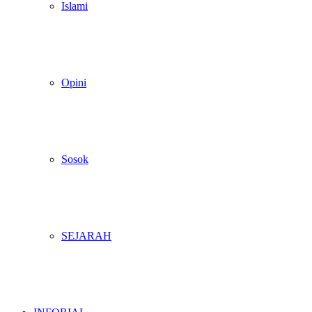
Islami
Opini
Sosok
SEJARAH