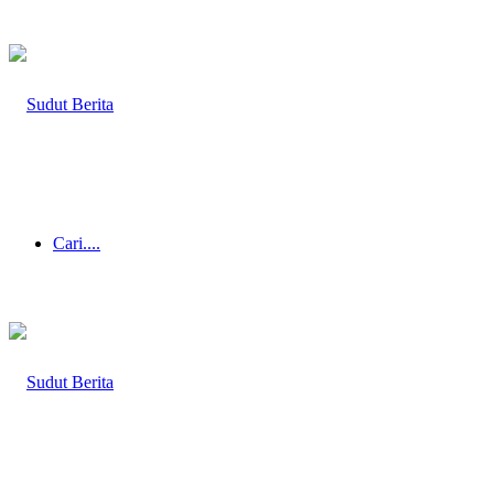
Cari....