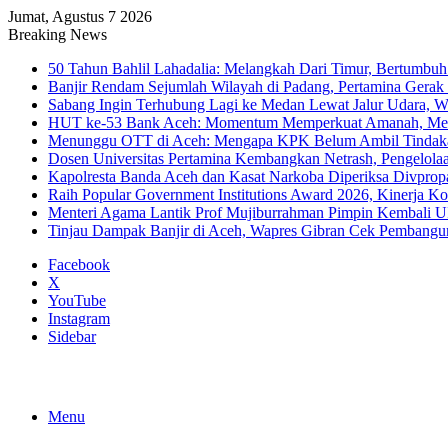
Jumat, Agustus 7 2026
Breaking News
50 Tahun Bahlil Lahadalia: Melangkah Dari Timur, Bertumbuh
Banjir Rendam Sejumlah Wilayah di Padang, Pertamina Gerak
Sabang Ingin Terhubung Lagi ke Medan Lewat Jalur Udara, 
HUT ke-53 Bank Aceh: Momentum Memperkuat Amanah, Me
Menunggu OTT di Aceh: Mengapa KPK Belum Ambil Tindak
Dosen Universitas Pertamina Kembangkan Netrash, Pengelola
Kapolresta Banda Aceh dan Kasat Narkoba Diperiksa Divprop
Raih Popular Government Institutions Award 2026, Kinerja 
Menteri Agama Lantik Prof Mujiburrahman Pimpin Kembali U
Tinjau Dampak Banjir di Aceh, Wapres Gibran Cek Pembang
Facebook
X
YouTube
Instagram
Sidebar
Menu